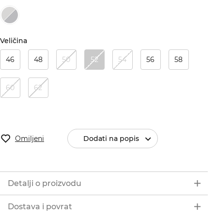
Veličina
46
48
50
52
54
56
58
60
62
Omiljeni
Dodati na popis
Detalji o proizvodu
Dostava i povrat