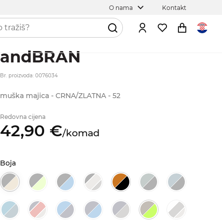
O nama
Kontakt
andBRAN
Br. proizvoda: 0076034
muška majica - CRNA/ZLATNA - 52
Redovna cijena
42,
90
€
/
komad
Boja