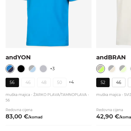
andYON
andBRAN
+3
+4
56
46
48
50
52
46
muška majica - ŽARKO PLAVA/TAMNOPLAVA -
muška majica - SV
56
Redovna cijena
Redovna cijena
83,
00
€
42,
90
€
/
komad
/
koma