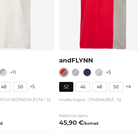
andFLYNN
+11
+5
+5
+4
48
50
52
46
48
50
IJETLO BEŽ/NEON ŽUTA - 52
muška majica - CRVENA/BEŽ - 52
Redovna cijena
45,
90
€
d
/
komad