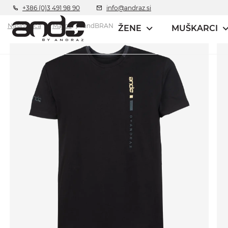
+386 (0)3 491 98 90
info@andraz.si
Naslovnica
Majica
andBRAN
ŽENE
MUŠKARCI