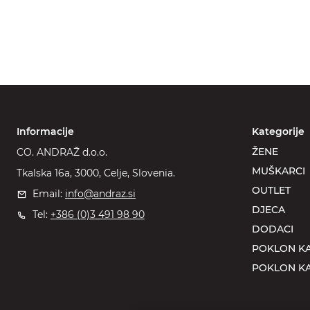
Informacije
Kategorije
ŽENE
CO. ANDRAŽ d.o.o.
MUŠKARCI
Tkalska 16a, 3000, Celje, Slovenia.
OUTLET
Email:
info@andraz.si
DJECA
Tel:
+386 (0)3 491 98 90
DODACI
POKLON KA
POKLON KA