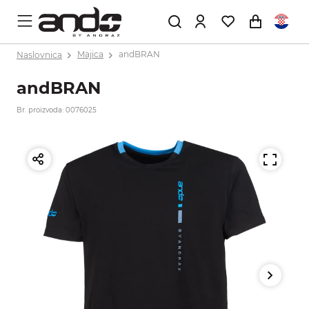
Naslovnica
Majica
andBRAN
andBRAN
Br. proizvoda: 0076025