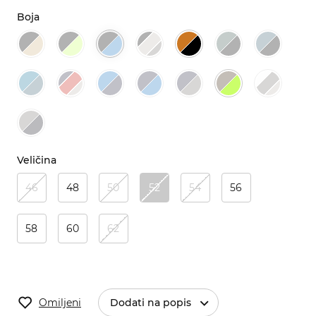
Boja
Veličina
46
48
50
52
54
56
58
60
62
Omiljeni
Dodati na popis