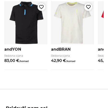
andYON
andBRAN
and
Redovna cijena
Redovna cijena
Redovna
83,
00
€
42,
90
€
45,
9
/
komad
/
komad