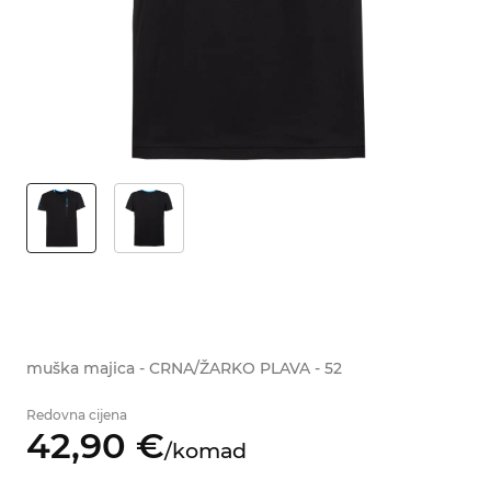
muška majica - CRNA/ŽARKO PLAVA - 52
Redovna cijena
42,
90
€
/
komad