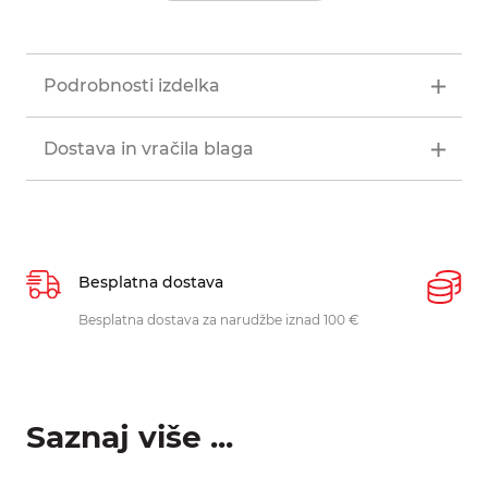
Podrobnosti izdelka
Dostava in vračila blaga
Besplatna dostava
P
Besplatna dostava za narudžbe iznad 100 €
O
p
Saznaj više ...