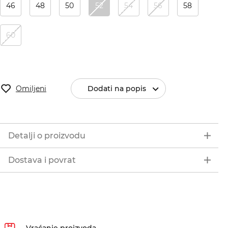
46
48
50
52
54
56
58
60
Omiljeni
Dodati na popis
Detalji o proizvodu
Dostava i povrat
Vraćanje proizvoda