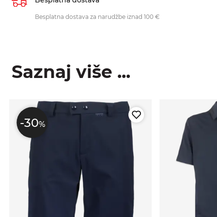
Besplatna dostava za narudžbe iznad 100 €
Saznaj više ...
-30
%