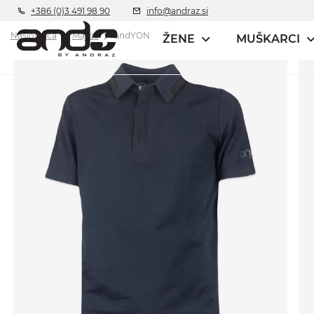
+386 (0)3 491 98 90
info@andraz.si
Naslovnica
Majica
andYON
ŽENE
MUŠKARCI