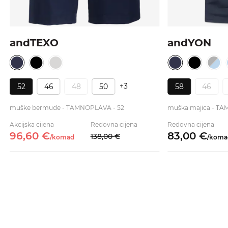
andTEXO
andYON
+3
52
46
48
50
58
46
muške bermude - TAMNOPLAVA - 52
Akcijska cijena
Redovna cijena
Redovna cijena
96,
60
€
83,
00
€
138,
00
€
/
komad
/
koma