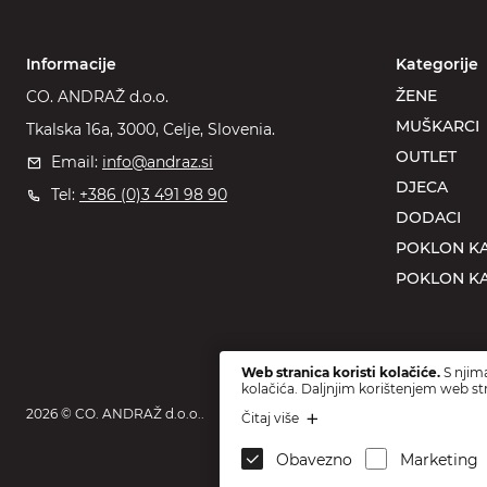
Informacije
Kategorije
ŽENE
CO. ANDRAŽ d.o.o.
MUŠKARCI
Tkalska 16a, 3000, Celje, Slovenia.
OUTLET
Email:
info@andraz.si
DJECA
Tel:
+386 (0)3 491 98 90
DODACI
POKLON KA
POKLON KA
Web stranica koristi kolačiće.
S njima
kolačića. Daljnjim korištenjem web str
2026 © CO. ANDRAŽ d.o.o..
Čitaj više
Obavezno
Marketing