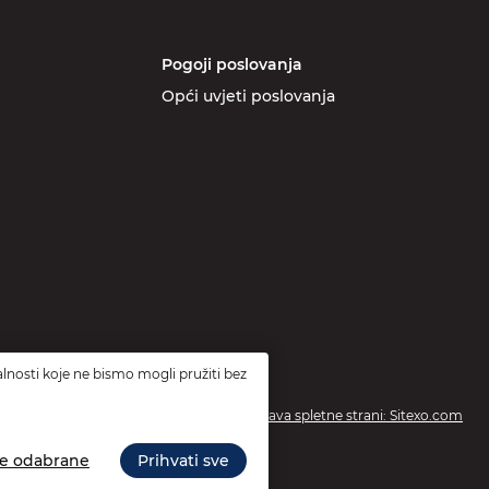
Pogoji poslovanja
Opći uvjeti poslovanja
lnosti koje ne bismo mogli pružiti bez
Izdelava spletne strani: Sitexo.com
te odabrane
Prihvati sve