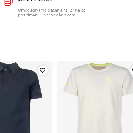
Omogućavamo plaćanje na 12 rata po
preuzimanju i plaćanje karticom.