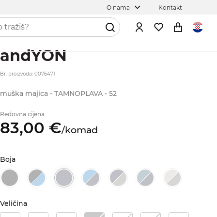
O nama
Kontakt
andYON
Br. proizvoda: 0076471
muška majica - TAMNOPLAVA - 52
Redovna cijena
83,
00
€
/
komad
Boja
Veličina