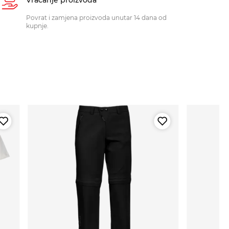
Povrat i zamjena proizvoda unutar 14 dana od
kupnje.