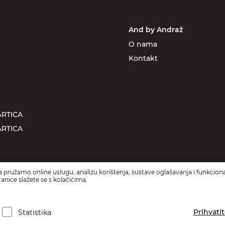
And by Andraž
O nama
Kontakt
RTICA
RTICA
 pružamo online uslugu, analizu korištenja, sustave oglašavanja i funkciona
anice slažete se s kolačićima.
Prihvati
Statistika