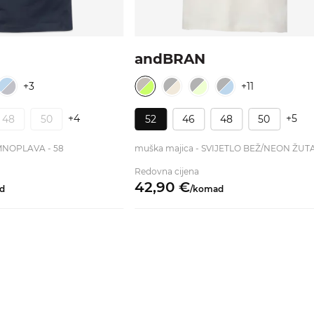
andBRAN
+3
+11
+4
+5
48
50
52
46
48
50
muška majica - TAMNOPLAVA - 58
muška majica - SVIJETLO BEŽ/NEON ŽUTA
Redovna cijena
42,
90
€
d
/
komad