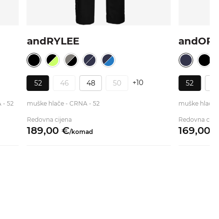
andRYLEE
andOR
+10
52
46
48
50
52
4
 - 52
muške hlače - CRNA - 52
muške hlače
Redovna cijena
Redovna cije
189,
00
€
169,
00
/
komad