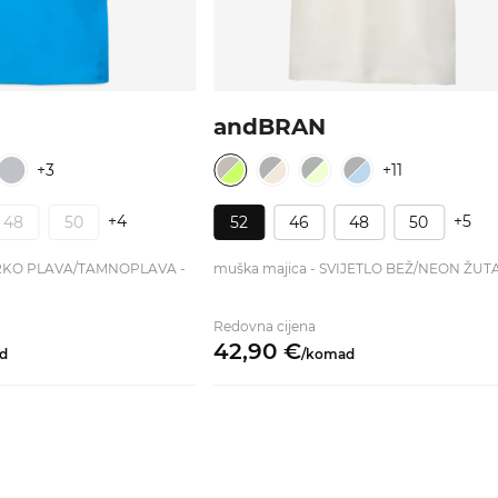
andBRAN
+3
+11
+4
+5
48
50
52
46
48
50
ARKO PLAVA/TAMNOPLAVA -
muška majica - SVIJETLO BEŽ/NEON ŽUTA
Redovna cijena
42,
90
€
d
/
komad