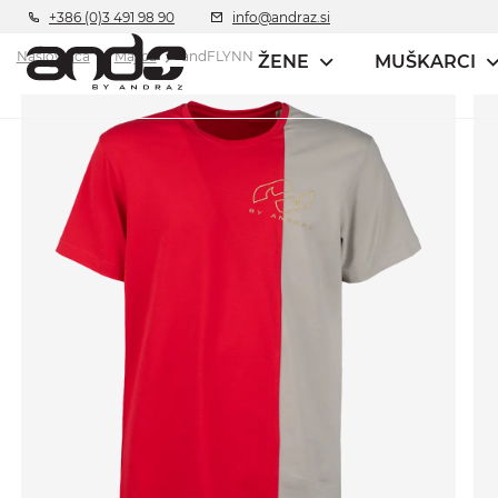
+386 (0)3 491 98 90
info@andraz.si
Naslovnica
Majica
andFLYNN
ŽENE
MUŠKARCI