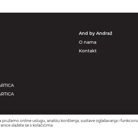
And by Andraž
O nama
Kontakt
RTICA
RTICA
 pružamo online uslugu, analizu korištenja, sustave oglašavanja i funkciona
anice slažete se s kolačićima.