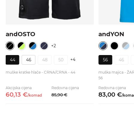
andOSTO
andYON
+2
+4
44
46
48
50
56
46
muške kratke hlače - CRNA/CRNA - 44
muška majica - Ž
56
Akcijska cijena
Redovna cijena
Redovna cijena
60,
13
€
83,
00
€
85,
90
€
/
komad
/
koma