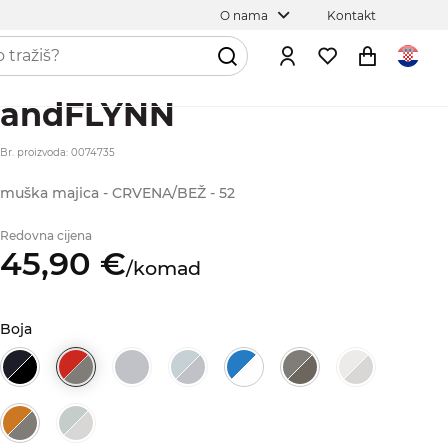
O nama
Kontakt
andFLYNN
Br. proizvoda: 0074735
muška majica - CRVENA/BEŽ - 52
Redovna cijena
45,
90
€
/
komad
Boja