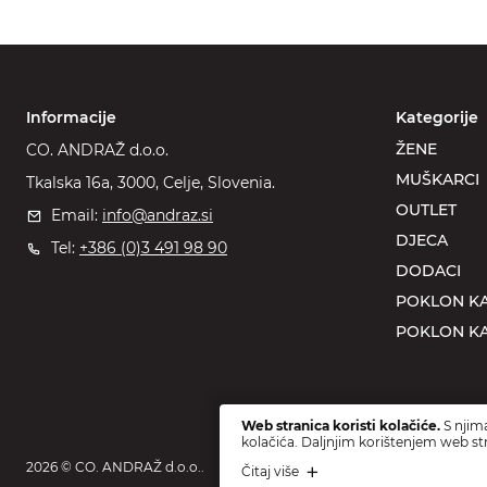
Informacije
Kategorije
ŽENE
CO. ANDRAŽ d.o.o.
MUŠKARCI
Tkalska 16a, 3000, Celje, Slovenia.
OUTLET
Email:
info@andraz.si
DJECA
Tel:
+386 (0)3 491 98 90
DODACI
POKLON KA
POKLON KA
Web stranica koristi kolačiće.
S njima
kolačića. Daljnjim korištenjem web str
2026 © CO. ANDRAŽ d.o.o..
Čitaj više