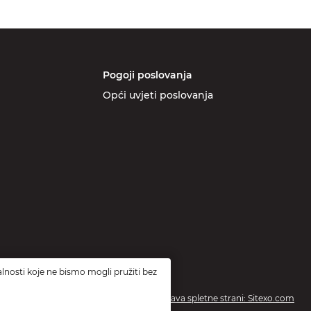
Pogoji poslovanja
Opći uvjeti poslovanja
lnosti koje ne bismo mogli pružiti bez
Izdelava spletne strani: Sitexo.com