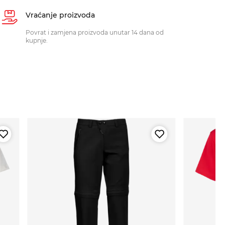
Vraćanje proizvoda
Povrat i zamjena proizvoda unutar 14 dana od
kupnje.