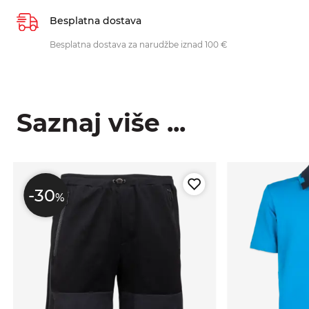
Besplatna dostava
Besplatna dostava za narudžbe iznad 100 €
Saznaj više ...
-30
%