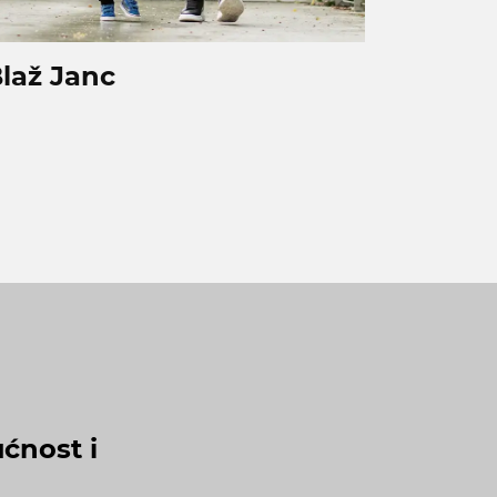
laž Janc
ćnost i