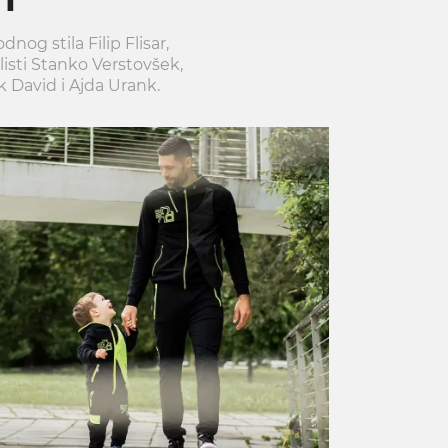
og stila Filip Flisar,
listi Stanko Verstovšek,
k David i Ajda Urank.