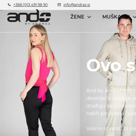
+386 (0)3 491 98 90
info@andraz.si
ŽENE
MUŠKARCI
Ovo 
And by Andraž zaštitn
desetljeća izrađuje 
izrađuju se u Sloveni
naših proizvoda i uslu
Volimo stvarati za va