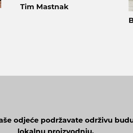
Tim Mastnak
B
še odjeće podržavate održivu budu
lokalnu proizvodnju.