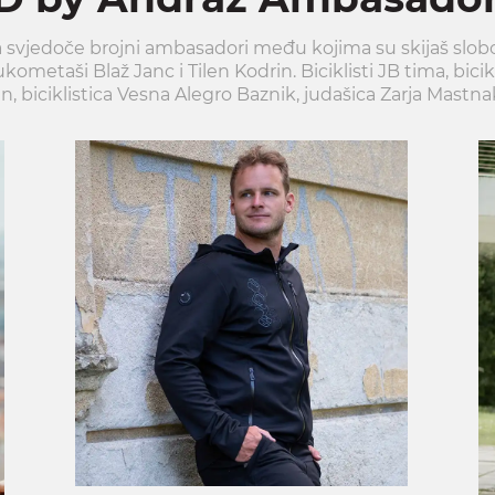
 svjedoče brojni ambasadori među kojima su skijaš slobodn
metaši Blaž Janc i Tilen Kodrin. Biciklisti JB tima, bicik
n, biciklistica Vesna Alegro Baznik, judašica Zarja Mastna