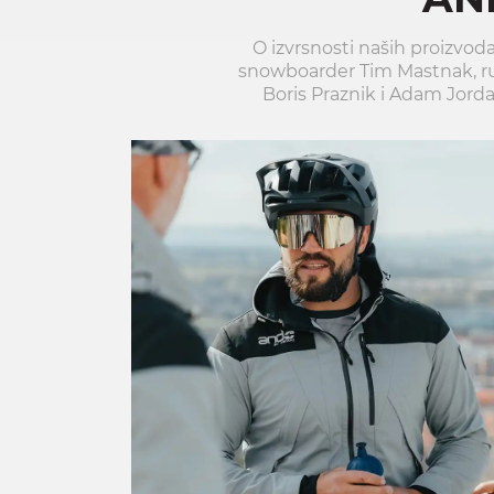
O izvrsnosti naših proizvoda
snowboarder Tim Mastnak, ruko
Boris Praznik i Adam Jorda