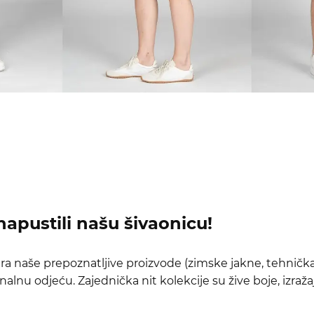
napustili našu šivaonicu!
ra naše prepoznatljive proizvode (zimske jakne, tehničk
alnu odjeću. Zajednička nit kolekcije su žive boje, izražaj