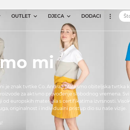
OUTLET
DJECA
DODACI
smo mi
i je znak tvrtke Co. Andraž. Mala smo obiteljska tvrtka ko
proizvode za aktivno provođenje slobodnog vremena. Svi 
ji od europskih materijala s certifikatima izvrsnosti. Visok
ga, originalnost i individualni pristup dio su naše vizije.
s!