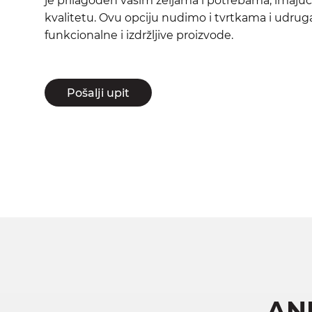
je prilagođen vašim željama i potrebama, imajuć
kvalitetu. Ovu opciju nudimo i tvrtkama i udrug
funkcionalne i izdržljive proizvode.
Pošalji upit
AN