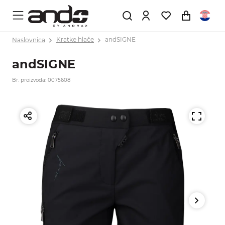
Naslovnica
Kratke hlače
andSIGNE
andSIGNE
Br. proizvoda: 0075608