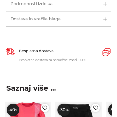
Podrobnosti izdelka
Dostava in vračila blaga
Besplatna dostava
P
Besplatna dostava za narudžbe iznad 100 €
O
p
Saznaj više ...
-40
-30
-50
%
%