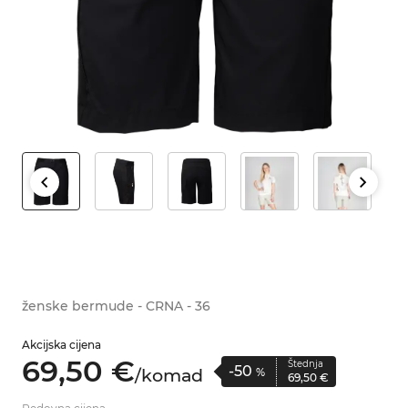
ženske bermude - CRNA - 36
Akcijska cijena
69,
50
€
Štednja
-50
/
komad
%
69,
50
€