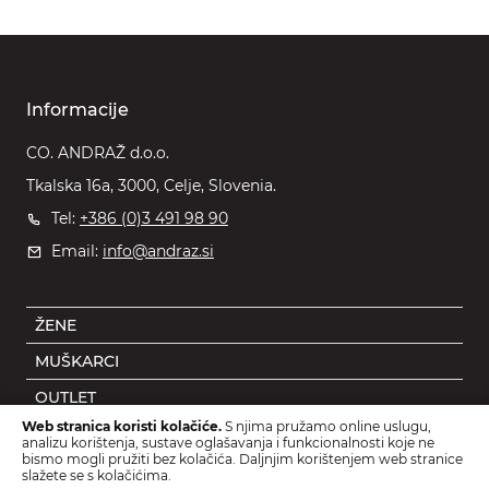
Informacije
CO. ANDRAŽ d.o.o.
Tkalska 16a, 3000, Celje, Slovenia.
Tel:
+386 (0)3 491 98 90
Email:
info@andraz.si
ŽENE
MUŠKARCI
OUTLET
Web stranica koristi kolačiće.
S njima pružamo online uslugu,
DJECA
analizu korištenja, sustave oglašavanja i funkcionalnosti koje ne
bismo mogli pružiti bez kolačića. Daljnjim korištenjem web stranice
DODACI
slažete se s kolačićima.