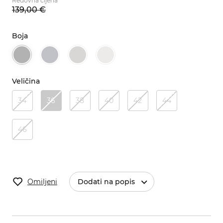
Redovna cijena
139,
00
€
Boja
Veličina
34
36
38
40
42
44
46
Omiljeni
Dodati na popis