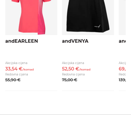
andEARLEEN
andVENYA
andS
Akcijska cijena
Akcijska cijena
Akcijska
33,
54
€
52,
50
€
69,
5
/
komad
/
komad
Redovna cijena
Redovna cijena
Redovna
55,
90
€
75,
00
€
139,
0