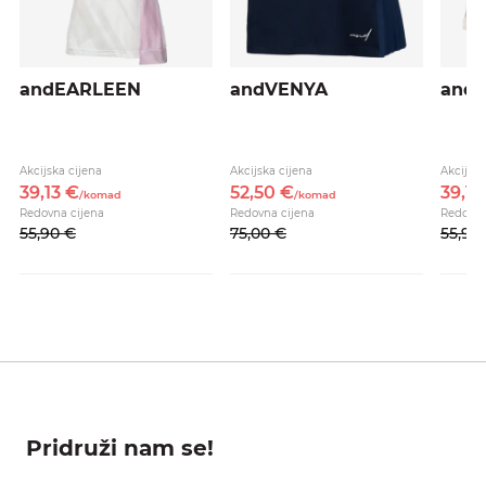
andEARLEEN
andVENYA
and
Akcijska cijena
Akcijska cijena
Akcijska
39,
13
€
52,
50
€
39,
13
/
komad
/
komad
Redovna cijena
Redovna cijena
Redovna
55,
90
€
75,
00
€
55,
90
Pridruži nam se!