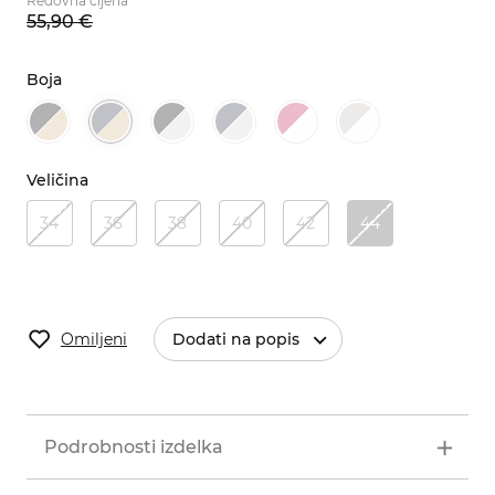
Redovna cijena
55,
90
€
Boja
Veličina
34
36
38
40
42
44
Omiljeni
Dodati na popis
Podrobnosti izdelka