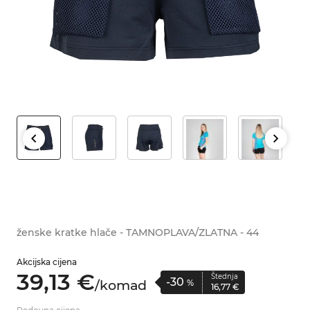
ženske kratke hlače - TAMNOPLAVA/ZLATNA - 44
Akcijska cijena
39,
13
€
Štednja
-30
/
komad
%
16,
77
€