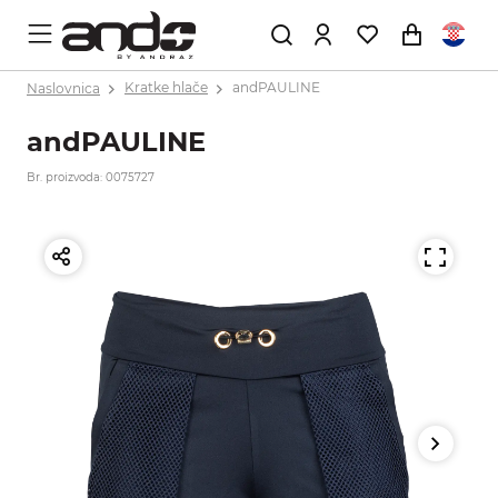
Naslovnica
Kratke hlače
andPAULINE
andPAULINE
Br. proizvoda: 0075727