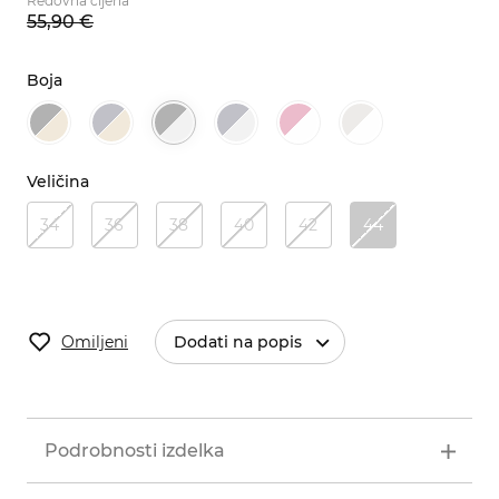
Redovna cijena
55,
90
€
Boja
Veličina
34
36
38
40
42
44
Omiljeni
Dodati na popis
Podrobnosti izdelka