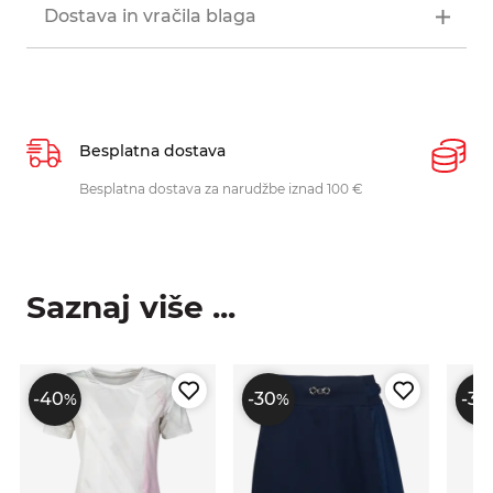
Dostava in vračila blaga
Besplatna dostava
P
Besplatna dostava za narudžbe iznad 100 €
O
p
Saznaj više ...
-40
-30
-30
%
%