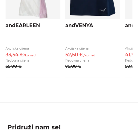
andEARLEEN
andVENYA
and
Akcijska cijena
Akcijska cijena
Akcijska
33,
54
€
52,
50
€
41,
93
/
komad
/
komad
Redovna cijena
Redovna cijena
Redovna
55,
90
€
75,
00
€
59,
90
Pridruži nam se!