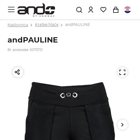
Naslovnica
Kratke hlače
andPAULINE
andPAULINE
Br. proizvoda: 0075721