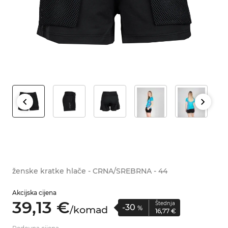
ženske kratke hlače - CRNA/SREBRNA - 44
Akcijska cijena
39,
13
€
Štednja
-30
/
komad
%
16,
77
€