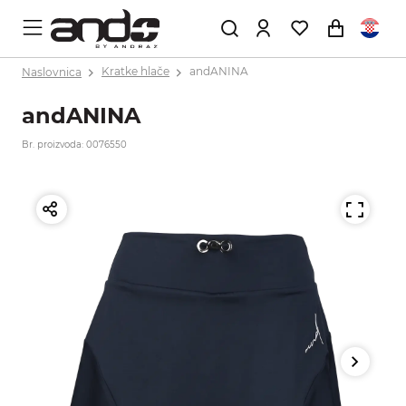
Naslovnica
Kratke hlače
andANINA
andANINA
Br. proizvoda: 0076550