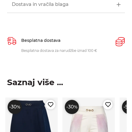
Dostava in vračila blaga
Besplatna dostava
P
Besplatna dostava za narudžbe iznad 100 €
O
p
Saznaj više ...
-30
-30
-50
%
%