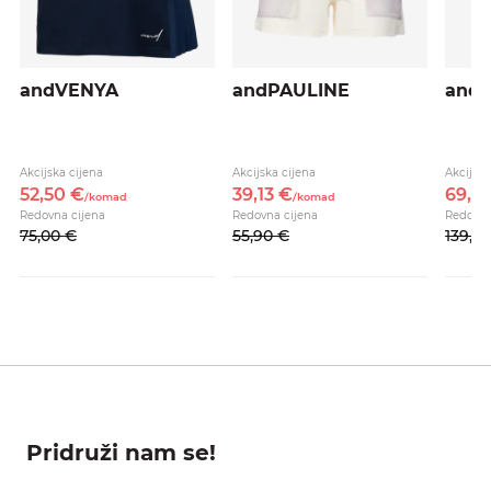
andVENYA
andPAULINE
andS
Akcijska cijena
Akcijska cijena
Akcijska
52,
50
€
39,
13
€
69,
5
/
komad
/
komad
Redovna cijena
Redovna cijena
Redovna
75,
00
€
55,
90
€
139,
0
Pridruži nam se!