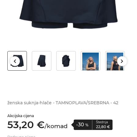
ženska suknja-hlače - TAMNOPLAVA/SREBRNA - 42
Akcijska cijena
53,
20
€
Štednja
-30
/
komad
%
22,
80
€