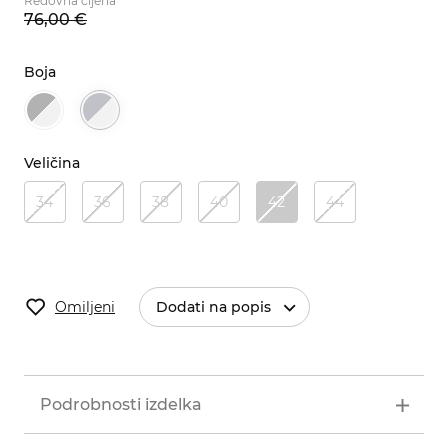
Redovna cijena
76,
00
€
Boja
Veličina
34
36
38
40
42
44
Omiljeni
Dodati na popis
Podrobnosti izdelka