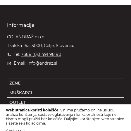
Informacije
CO. ANDRAŽ d.o.o.
Tkalska 16a, 3000, Celje, Slovenia.
Tel:
+386 (0)3 491 98 90
Email:
info@andraz.si
ŽENE
MUŠKARCI
OUTLET
Web stranica koristi kolačiće.
S njima pružamo online uslugu,
DJECA
analizu korištenja, sustave oglašavanja i funkcionalnosti koje ne
bismo mogli pružiti bez kolačića. Daljnjim korištenjem web stranice
DODACI
slažete se s kolačićima.