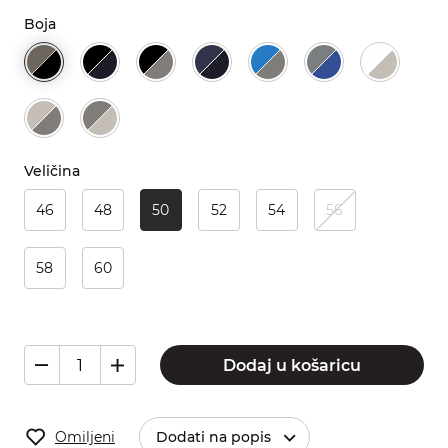
Boja
Veličina
46
48
50
52
54
56
58
60
Dodaj u košaricu
Omiljeni
Dodati na popis