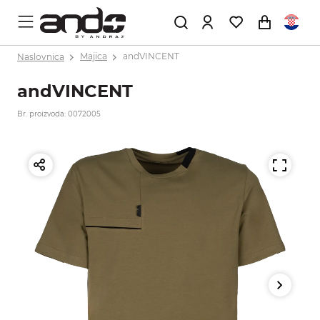
Naslovnica
Majica
andVINCENT
andVINCENT
Br. proizvoda: 0072005