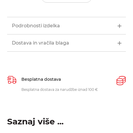
Podrobnosti izdelka
Dostava in vračila blaga
Besplatna dostava
P
Besplatna dostava za narudžbe iznad 100 €
O
p
Saznaj više ...