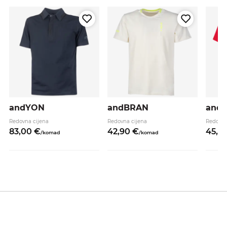
andYON
andBRAN
and
Redovna cijena
Redovna cijena
Redovna
83,
00
€
42,
90
€
45,
9
/
komad
/
komad