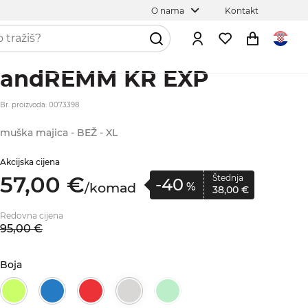
O nama
Kontakt
andREMM KR EXP
Br. proizvoda: 0073398
muška majica - BEŽ - XL
Akcijska cijena
57,
00
€
Štednja
-40
/
komad
%
38,
00
€
Redovna cijena
95,
00
€
Boja