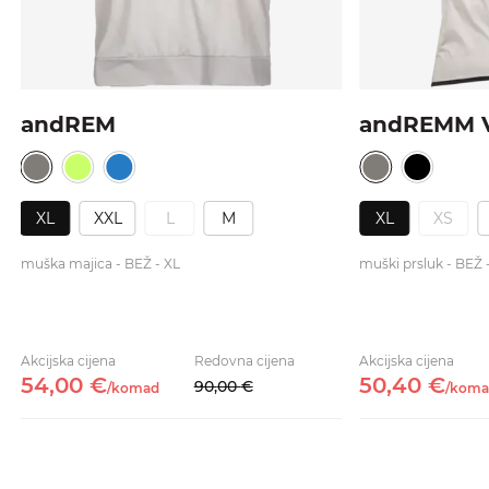
andREM
andREMM 
XL
XXL
L
M
XL
XS
muška majica - BEŽ - XL
muški prsluk - BEŽ 
Akcijska cijena
Redovna cijena
Akcijska cijena
54,
00
€
50,
40
€
90,
00
€
/
komad
/
koma