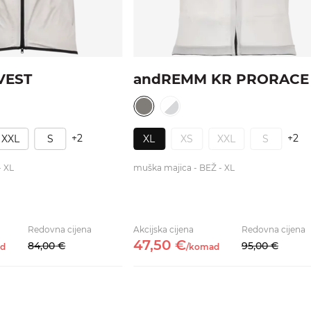
VEST
andREMM KR PRORACE
+2
+2
XXL
S
XL
XS
XXL
S
- XL
muška majica - BEŽ - XL
Redovna cijena
Akcijska cijena
Redovna cijena
47,
50
€
84,
00
€
95,
00
€
d
/
komad