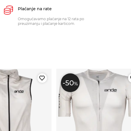
Plaćanje na rate
Omogućavamo plaćanje na 12 rata po
preuzimanju i plaćanje karticom.
-50
%