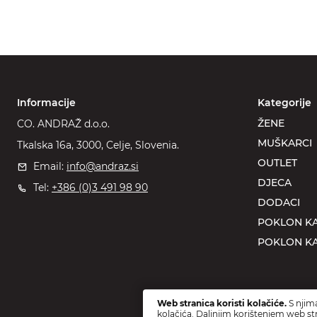
Informacije
Kategorije
ŽENE
CO. ANDRAŽ d.o.o.
MUŠKARCI
Tkalska 16a, 3000, Celje, Slovenia.
OUTLET
Email:
info@andraz.si
DJECA
Tel:
+386 (0)3 491 98 90
DODACI
POKLON KA
POKLON KA
Web stranica koristi kolačiće.
S njima
kolačića. Daljnjim korištenjem web str