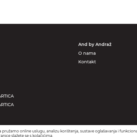
And by Andraž
O nama
Kontakt
RTICA
RTICA
 pružamo online uslugu, analizu korištenja, sustave oglašavanja i funkciona
anice slažete se s kolačićima.