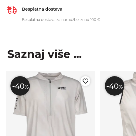
Besplatna dostava
Besplatna dostava za narudžbe iznad 100 €
Saznaj više ...
-40
-40
%
%