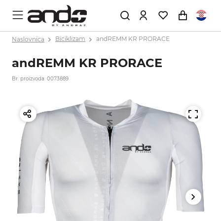
Naslovnica
Biciklizam
andREMM KR PRORACE
andREMM KR PRORACE
Br. proizvoda: 0073889