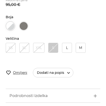
Redovna cijena
95,
00
€
Boja
Veličina
XS
XL
XXL
S
L
M
Omiljeni
Dodati na popis
Podrobnosti izdelka