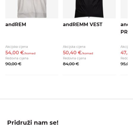
andREM
andREMM VEST
and
PRO
Akcijska cijena
Akcijska cijena
Akcijska
54,
00
€
50,
40
€
47,
5
/
komad
/
komad
Redovna cijena
Redovna cijena
Redovna
90,
00
€
84,
00
€
95,
00
Pridruži nam se!