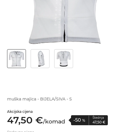
muška majica - BIJELA/SIVA - S
Akcijska cijena
47,
50
€
Štednja
-50
/
komad
%
47,
50
€