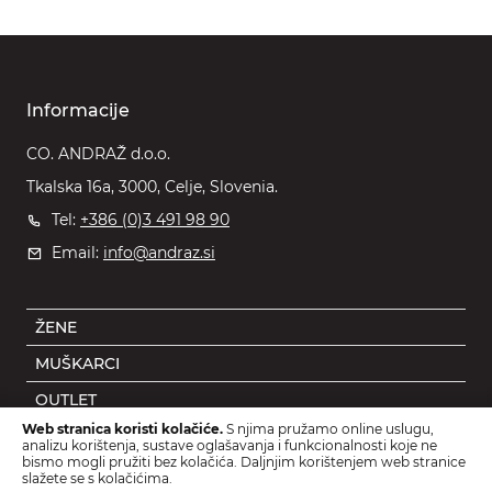
Informacije
CO. ANDRAŽ d.o.o.
Tkalska 16a, 3000, Celje, Slovenia.
Tel:
+386 (0)3 491 98 90
Email:
info@andraz.si
ŽENE
MUŠKARCI
OUTLET
Web stranica koristi kolačiće.
S njima pružamo online uslugu,
DJECA
analizu korištenja, sustave oglašavanja i funkcionalnosti koje ne
bismo mogli pružiti bez kolačića. Daljnjim korištenjem web stranice
DODACI
slažete se s kolačićima.