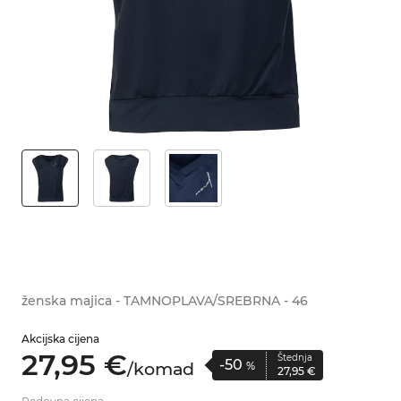
ženska majica - TAMNOPLAVA/SREBRNA - 46
Akcijska cijena
27,
95
€
Štednja
-50
/
komad
%
27,
95
€