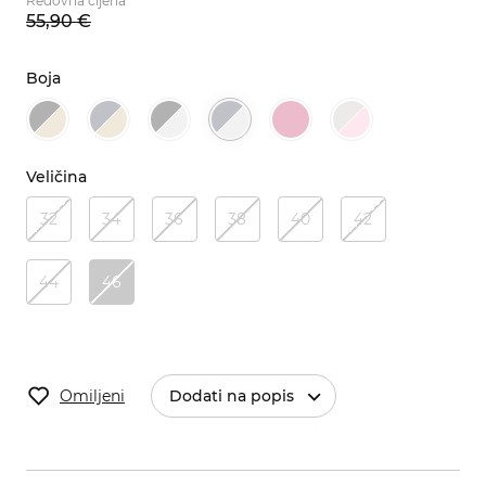
Redovna cijena
55,
90
€
Boja
Veličina
32
34
36
38
40
42
44
46
Omiljeni
Dodati na popis