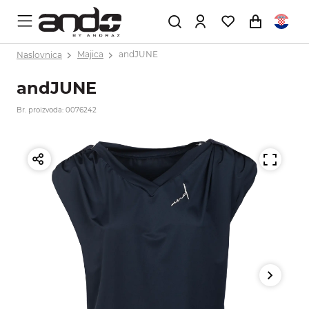
Naslovnica
Majica
andJUNE
andJUNE
Br. proizvoda: 0076242