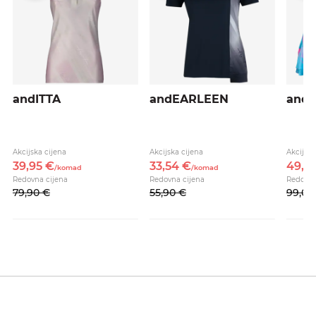
andITTA
andEARLEEN
and
Akcijska cijena
Akcijska cijena
Akcijska
39,
95
€
33,
54
€
49,
5
/
komad
/
komad
Redovna cijena
Redovna cijena
Redovna
79,
90
€
55,
90
€
99,
00