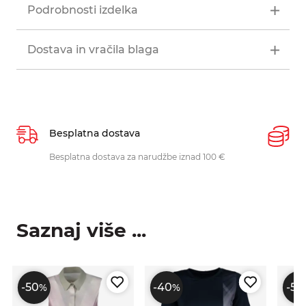
Podrobnosti izdelka
Dostava in vračila blaga
Besplatna dostava
P
Besplatna dostava za narudžbe iznad 100 €
O
p
Saznaj više ...
-50
-40
-50
%
%