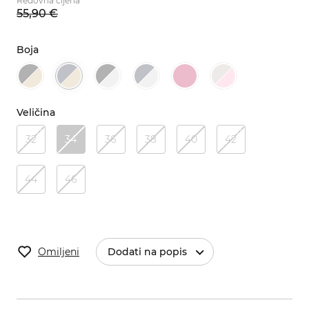
Redovna cijena
55,
90
€
Boja
Veličina
32
34
36
38
40
42
44
46
Omiljeni
Dodati na popis