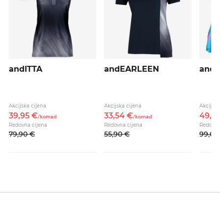
andITTA
andEARLEEN
and
Akcijska cijena
Akcijska cijena
Akcijska
39,
95
€
33,
54
€
49,
5
/
komad
/
komad
Redovna cijena
Redovna cijena
Redovna
79,
90
€
55,
90
€
99,
00