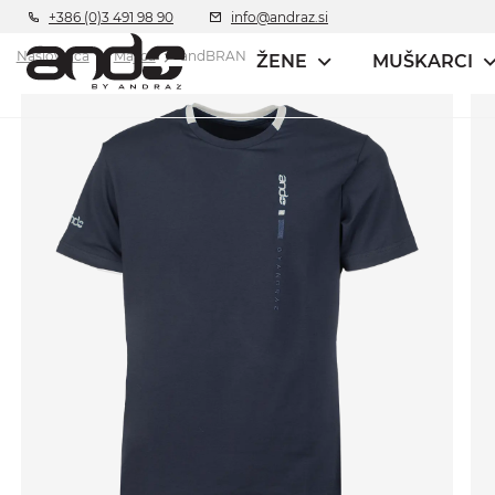
+386 (0)3 491 98 90
info@andraz.si
Naslovnica
Majica
andBRAN
ŽENE
MUŠKARCI