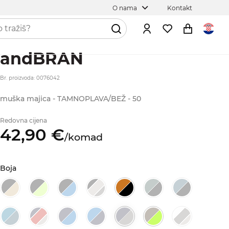
O nama
Kontakt
andBRAN
Br. proizvoda: 0076042
muška majica - TAMNOPLAVA/BEŽ - 50
Redovna cijena
42,
90
€
/
komad
Boja