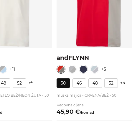
andFLYNN
+11
+5
+5
+4
48
52
50
46
48
52
IJETLO BEŽ/NEON ŽUTA - 50
muška majica - CRVENA/BEŽ - 50
Redovna cijena
45,
90
€
d
/
komad