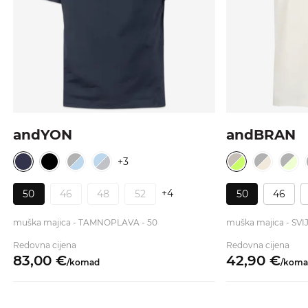
andYON
andBRAN
+3
+4
50
46
48
52
50
46
muška majica - TAMNOPLAVA - 50
muška majica - SV
Redovna cijena
Redovna cijena
83,
00
€
42,
90
€
/
komad
/
koma