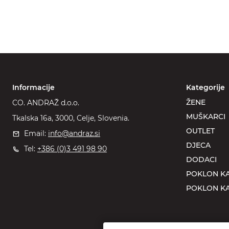
Informacije
Kategorije
ŽENE
CO. ANDRAŽ d.o.o.
MUŠKARCI
Tkalska 16a, 3000, Celje, Slovenia.
OUTLET
Email:
info@andraz.si
DJECA
Tel:
+386 (0)3 491 98 90
DODACI
POKLON KA
POKLON KA