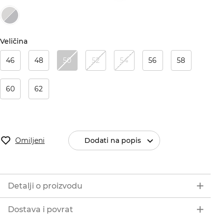
Veličina
46
48
50
52
54
56
58
60
62
Omiljeni
Dodati na popis
Detalji o proizvodu
Dostava i povrat