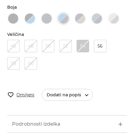
Boja
Veličina
46
48
50
52
54
56
58
60
Omiljeni
Dodati na popis
Podrobnosti izdelka