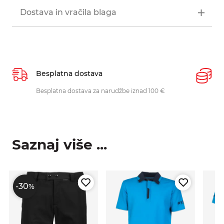
Dostava in vračila blaga
Besplatna dostava
P
Besplatna dostava za narudžbe iznad 100 €
O
p
Saznaj više ...
-30
%