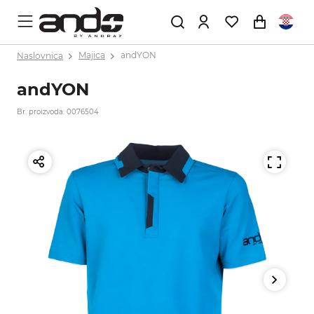
Naslovnica
Majica
andYON
andYON
Br. proizvoda: 0076504