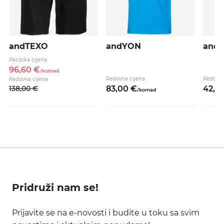
andTEXO
andYON
and
Akcijska cijena
96,
60
€
/
komad
Redovna cijena
Redovna
Redovna cijena
138,
00
€
83,
00
€
42,
9
/
komad
Pridruži nam se!
Prijavite se na e-novosti i budite u toku sa svim