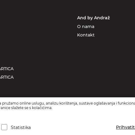
And by Andraž
O nama
Kontakt
RTICA
RTICA
 pružamo online uslugu, analizu korištenja, sustave oglašavanja i funkciona
anice slažete se s kolačićima.
Prihvati
Statistika