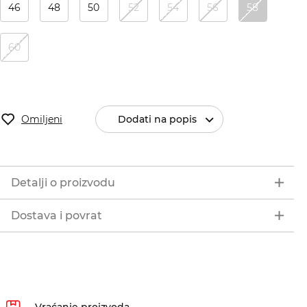
46
48
50
52
54
56
58
60
Omiljeni
Dodati na popis
Detalji o proizvodu
Dostava i povrat
Vraćanje proizvoda