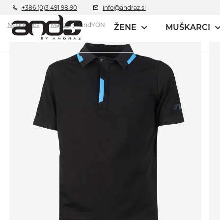
+386 (0)3 491 98 90
info@andraz.si
Naslovnica
Majica
andYON
ŽENE
MUŠKARCI