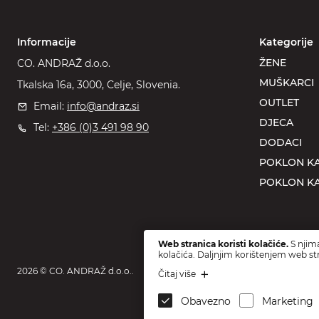
Informacije
Kategorije
ŽENE
CO. ANDRAŽ d.o.o.
MUŠKARCI
Tkalska 16a, 3000, Celje, Slovenia.
OUTLET
Email:
info@andraz.si
DJECA
Tel:
+386 (0)3 491 98 90
DODACI
POKLON KA
POKLON KA
Web stranica koristi kolačiće.
S njima
kolačića. Daljnjim korištenjem web str
2026 © CO. ANDRAŽ d.o.o..
Čitaj više
Obavezno
Marketing