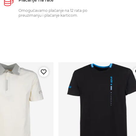
Omogućavamo plaćanje na 12 rata po
preuzimanju i plaćanje karticom.