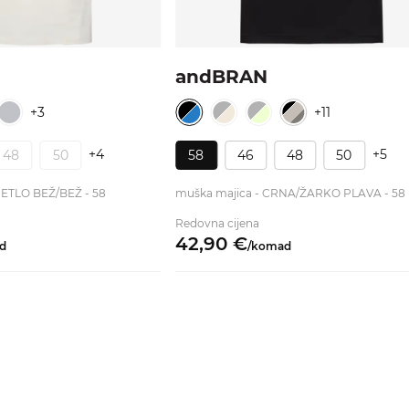
andBRAN
+3
+11
+4
+5
48
50
58
46
48
50
JETLO BEŽ/BEŽ - 58
muška majica - CRNA/ŽARKO PLAVA - 58
Redovna cijena
42,
90
€
d
/
komad