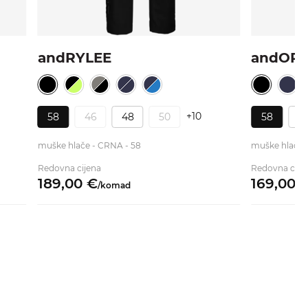
andRYLEE
andOR
+10
58
46
48
50
58
4
muške hlače - CRNA - 58
muške hlače 
Redovna cijena
Redovna cije
189,
00
€
169,
00
/
komad