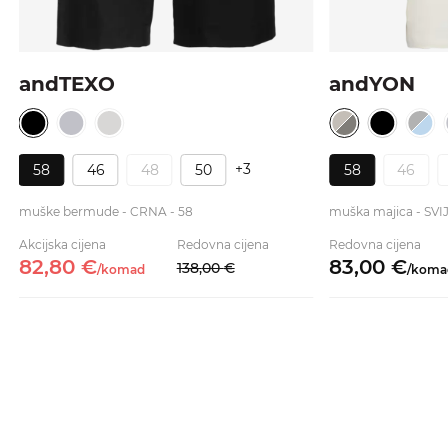
andTEXO
andYON
+3
58
46
48
50
58
46
muške bermude - CRNA - 58
muška majica - SVI
Akcijska cijena
Redovna cijena
Redovna cijena
82,
80
€
83,
00
€
138,
00
€
/
komad
/
koma