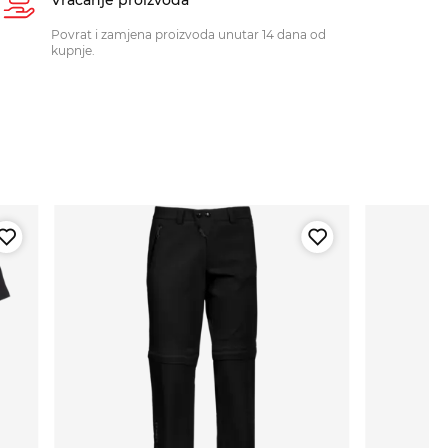
Povrat i zamjena proizvoda unutar 14 dana od
kupnje.