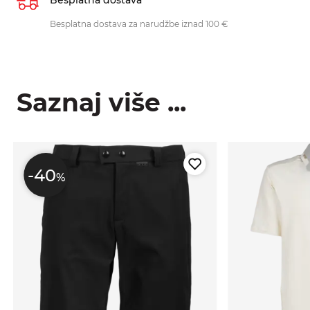
Besplatna dostava za narudžbe iznad 100 €
Saznaj više ...
-40
%