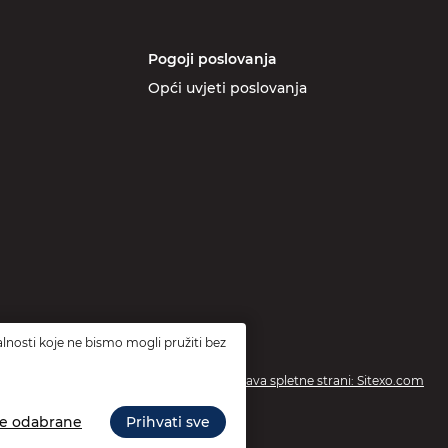
Pogoji poslovanja
Opći uvjeti poslovanja
lnosti koje ne bismo mogli pružiti bez
Izdelava spletne strani: Sitexo.com
te odabrane
Prihvati sve