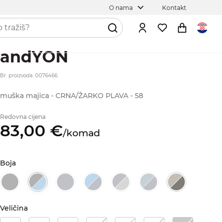
O nama
Kontakt
andYON
Br. proizvoda: 0076466
muška majica - CRNA/ŽARKO PLAVA - 58
Redovna cijena
83,
00
€
/
komad
Boja
Veličina