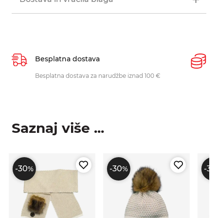
Besplatna dostava
P
Besplatna dostava za narudžbe iznad 100 €
O
p
Saznaj više ...
-30
-30
-30
%
%