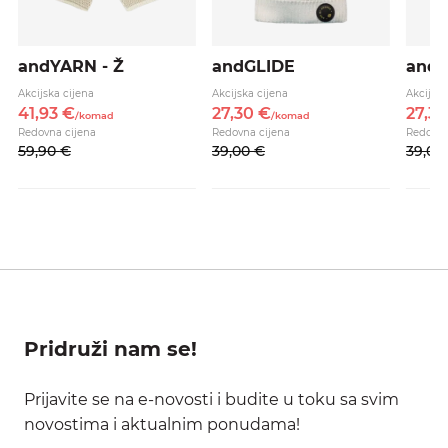
andYARN - Ž
andGLIDE
and
Akcijska cijena
Akcijska cijena
Akcijska
41,
93
€
27,
30
€
27,
3
/
komad
/
komad
Redovna cijena
Redovna cijena
Redovna
59,
90
€
39,
00
€
39,
00
Pridruži nam se!
Prijavite se na e-novosti i budite u toku sa svim
novostima i aktualnim ponudama!