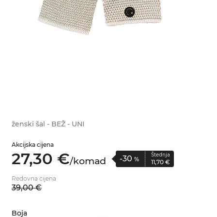
ženski šal - BEŽ - UNI
Akcijska cijena
27,
30
€
Štednja
-30
/
komad
%
11,
70
€
Redovna cijena
39,
00
€
Boja