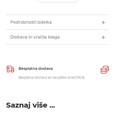
Podrobnosti izdelka
Dostava in vračila blaga
Besplatna dostava
P
Besplatna dostava za narudžbe iznad 100 €
O
p
Saznaj više ...