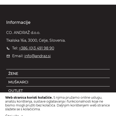
Informacije
CO. ANDRAŽ d.o.o.
Tkalska 16a, 3000, Celje, Slovenia.
Tel:
+386 (0)3 491 98 90
Email:
info@andraz.si
ŽENE
MUŠKARCI
OUTLET
Web stranica koristi kolačiće.
S njima pružamo online uslugu,
DJECA
analizu korištenja, sustave oglašavanja i funkcionalnosti koje ne
bismo mogli pružiti bez kolačića. Daljnjim korištenjem web stranice
DODACI
slažete se s kolačićima.