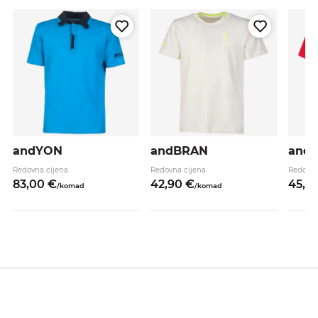
andYON
andBRAN
and
Redovna cijena
Redovna cijena
Redovna
83,
00
€
42,
90
€
45,
9
/
komad
/
komad