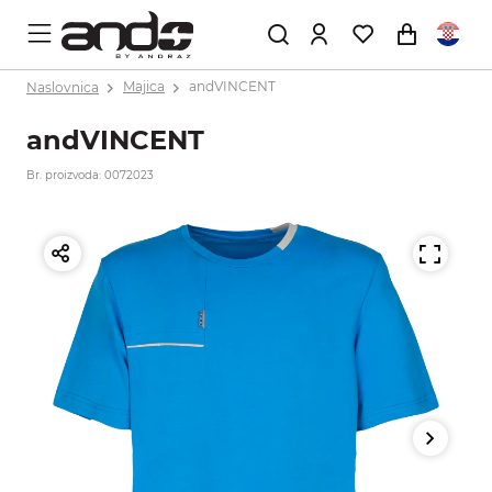
Naslovnica
Majica
andVINCENT
andVINCENT
Br. proizvoda: 0072023