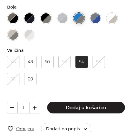
Boja
Veličina
46
48
50
52
54
56
58
60
Dodaj u košaricu
Omiljeni
Dodati na popis