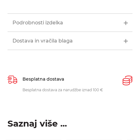
Podrobnosti izdelka
Dostava in vračila blaga
Besplatna dostava
P
Besplatna dostava za narudžbe iznad 100 €
O
p
Saznaj više ...