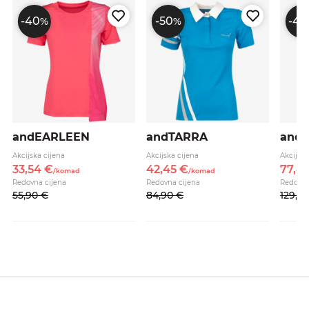
-40
-50
-40
%
%
andEARLEEN
andTARRA
and
Akcijska cijena
Akcijska cijena
Akcijska
33,
54
€
42,
45
€
77,
4
/
komad
/
komad
Redovna cijena
Redovna cijena
Redovna
55,
90
€
84,
90
€
129,
0