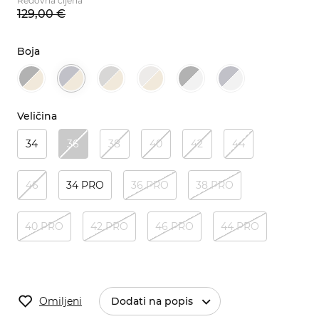
Redovna cijena
129,
00
€
Boja
Veličina
34
36
38
40
42
44
46
34 PRO
36 PRO
38 PRO
40 PRO
42 PRO
46 PRO
44 PRO
Omiljeni
Dodati na popis