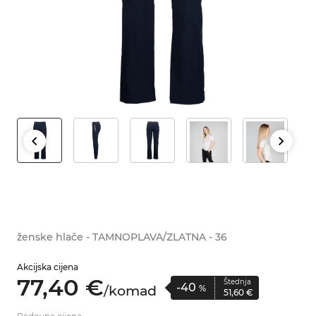
ženske hlače - TAMNOPLAVA/ZLATNA - 36
Akcijska cijena
77,
40
€
Štednja
-40
/
komad
%
51,
60
€