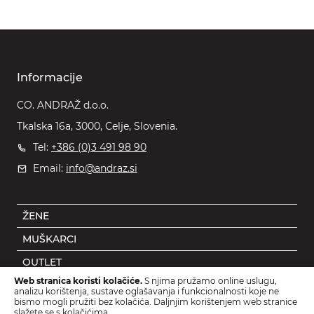
Informacije
CO. ANDRAŽ d.o.o.
Tkalska 16a, 3000, Celje, Slovenia.
Tel:
+386 (0)3 491 98 90
Email:
info@andraz.si
ŽENE
MUŠKARCI
OUTLET
Web stranica koristi kolačiće.
S njima pružamo online uslugu,
DJECA
analizu korištenja, sustave oglašavanja i funkcionalnosti koje ne
bismo mogli pružiti bez kolačića. Daljnjim korištenjem web stranice
DODACI
slažete se s kolačićima.