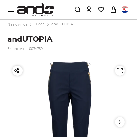
Naslovnica
Hlače
andUTOPIA
andUTOPIA
Br. proizvoda: 0074769