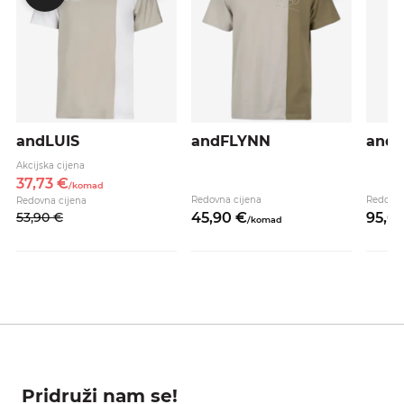
andLUIS
andFLYNN
and
Akcijska cijena
37,
73
€
/
komad
Redovna cijena
Redovna
Redovna cijena
53,
90
€
45,
90
€
95,
0
/
komad
Pridruži nam se!