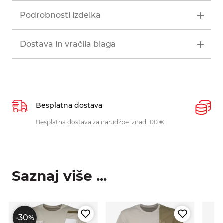
Podrobnosti izdelka
Dostava in vračila blaga
Besplatna dostava
P
Besplatna dostava za narudžbe iznad 100 €
O
p
Saznaj više ...
-30
%