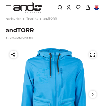
Naslovnica
Trenirka
andTORR
andTORR
Br. proizvoda: 0075865