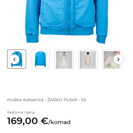
muška dukserica - ŽARKO PLAVA - 50
Redovna cijena
169,
00
€
/
komad