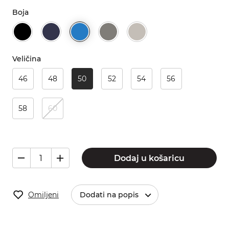
Boja
Veličina
46
48
50
52
54
56
58
60
Dodaj u košaricu
Omiljeni
Dodati na popis