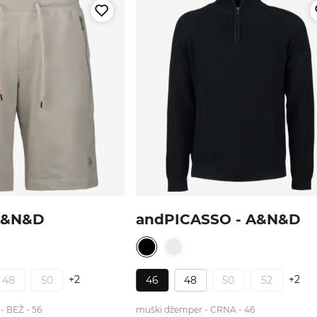
A&N&D
andPICASSO - A&N&D
+2
+2
48
50
46
48
50
52
- BEŽ - 56
muški džemper - CRNA - 46