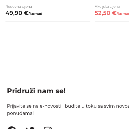
Redovna cijena
Akcijska cijena
49,
90
€
52,
50
€
/
komad
/
koma
Pridruži nam se!
Prijavite se na e-novosti i budite u toku sa svim nov
ponudama!