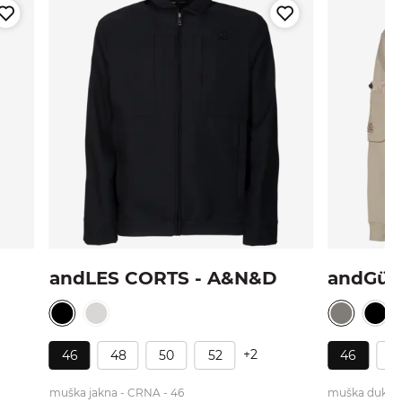
andLES CORTS - A&N&D
andGüE
+2
46
48
50
52
46
4
muška jakna - CRNA - 46
muška dukseri