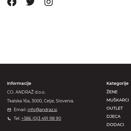
Informacije
Kategorije
ŽENE
CO. ANDRAŽ d.o.o.
MUŠKARCI
Tkalska 16a, 3000, Celje, Slovenia.
OUTLET
Email:
info@andraz.si
DJECA
Tel:
+386 (0)3 491 98 90
DODACI