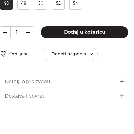
46
48
50
52
54
Dodaj u košaricu
Omiljeni
Dodati na popis
Detalji o proizvodu
Dostava i povrat