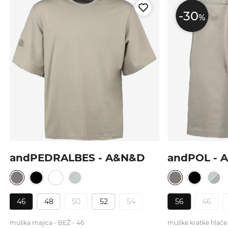
-30
%
andPEDRALBES - A&N&D
andPOL - 
46
48
50
52
54
56
46
muška majica - BEŽ - 46
muške kratke hlače 