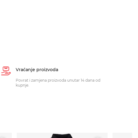
Vraćanje proizvoda
Povrat i zamjena proizvoda unutar 14 dana od
kupnje.