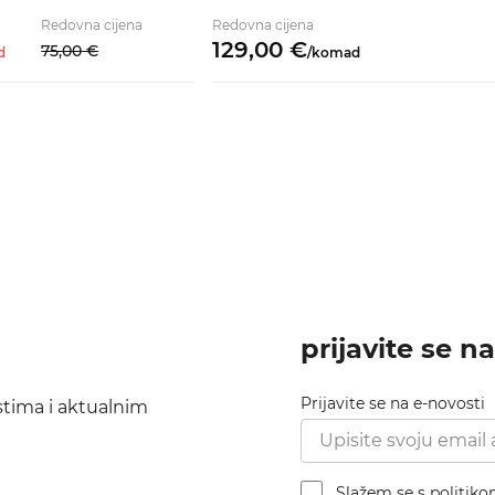
Redovna cijena
Redovna cijena
129,
00
€
75,
00
€
d
/
komad
prijavite se n
Prijavite se na e-novosti
ostima i aktualnim
Slažem se s politik