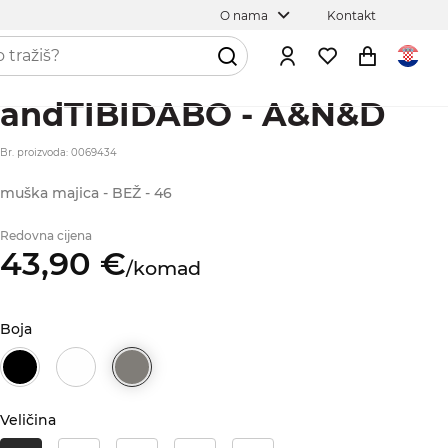
O nama
Kontakt
andTIBIDABO - A&N&D
Br. proizvoda: 0069434
muška majica - BEŽ - 46
Redovna cijena
43,
90
€
/
komad
Boja
Veličina