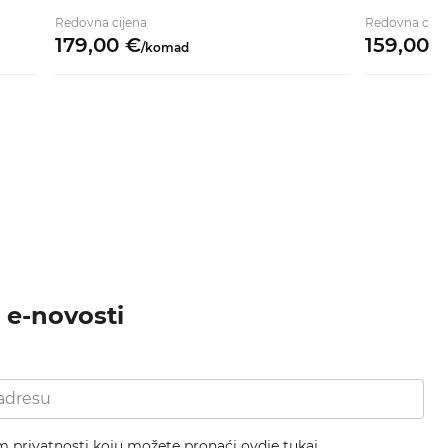
Redovna cijena
Redovna cije
179,
00
€
159,
00
/
komad
a e-novosti
om privatnosti koju možete pronaći ovdje
tukaj.