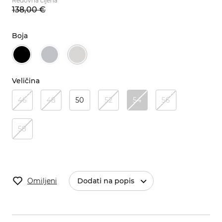
Redovna cijena
138,
00
€
Boja
Veličina
46
48
50
52
54
56
58
Omiljeni
Dodati na popis