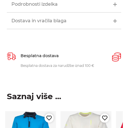
Podrobnosti izdelka
Dostava in vračila blaga
Besplatna dostava
P
Besplatna dostava za narudžbe iznad 100 €
O
p
Saznaj više ...