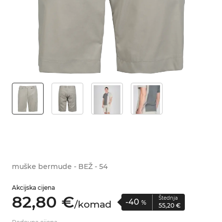
muške bermude - BEŽ - 54
Akcijska cijena
82,
80
€
Štednja
-40
/
komad
%
55,
20
€