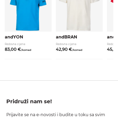
andYON
andBRAN
and
Redovna cijena
Redovna cijena
Redovna
83,
00
€
42,
90
€
45,
9
/
komad
/
komad
Pridruži nam se!
Prijavite se na e-novosti i budite u toku sa svim