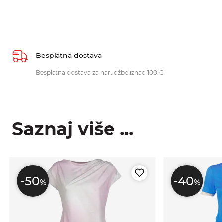
Besplatna dostava
Besplatna dostava za narudžbe iznad 100 €
Saznaj više ...
-50
-40
%
%