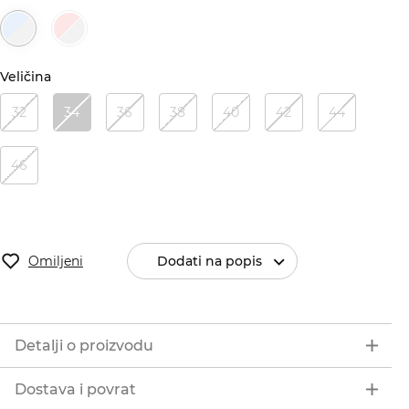
Veličina
32
34
36
38
40
42
44
46
Omiljeni
Dodati na popis
Detalji o proizvodu
Dostava i povrat