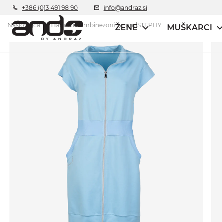
+386 (0)3 491 98 90
info@andraz.si
Naslovnica
Haljine i kombinezoni
andSTEPHY
ŽENE
MUŠKARCI