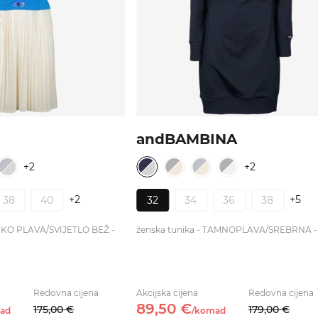
andBAMBINA
+2
+2
+2
+5
38
40
32
34
36
38
ARKO PLAVA/SVIJETLO BEŽ -
ženska tunika - TAMNOPLAVA/SREBRNA -
Redovna cijena
Akcijska cijena
Redovna cijena
89,
50
€
175,
00
€
179,
00
€
ad
/
komad