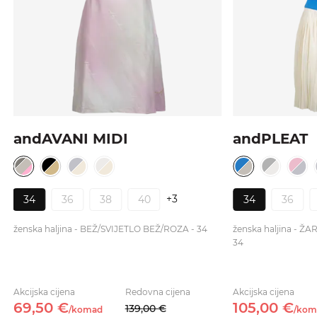
andAVANI MIDI
andPLEAT
+3
34
36
38
40
34
36
ženska haljina - BEŽ/SVIJETLO BEŽ/ROZA - 34
ženska haljina - Ž
34
Akcijska cijena
Redovna cijena
Akcijska cijena
69,
50
€
105,
00
€
139,
00
€
/
komad
/
kom