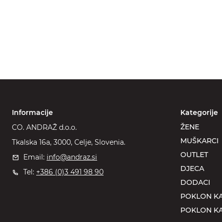
Informacije
Kategorije
ŽENE
CO. ANDRAŽ d.o.o.
MUŠKARCI
Tkalska 16a, 3000, Celje, Slovenia.
OUTLET
Email:
info@andraz.si
DJECA
Tel:
+386 (0)3 491 98 90
DODACI
POKLON KA
POKLON KA