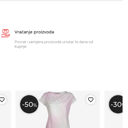
Vraćanje proizvoda
Povrat i zamjena proizvoda unutar 14 dana od
kupnje.
-50
-30
%
%