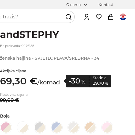
O nama
Kontakt
andSTEPHY
Br. proizvoda: 0076188
ženska haljina - SVJETLOPLAVA/SREBRNA - 34
Akcijska cijena
69,
30
€
Štednja
-30
/
komad
%
29,
70
€
Redovna cijena
99,
00
€
Boja