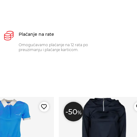
Plaćanje na rate
Omogućavamo plaćanje na 12 rata po
preuzimanju i plaćanje karticom.
-50
%