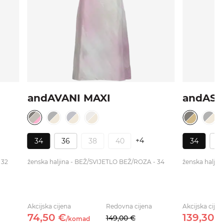
andAVANI MAXI
andAST
+4
34
36
38
40
34
3
 32
ženska haljina - BEŽ/SVIJETLO BEŽ/ROZA - 34
ženska haljin
Akcijska cijena
Redovna cijena
Akcijska cijen
74,
50
€
139,
30
149,
00
€
/
komad