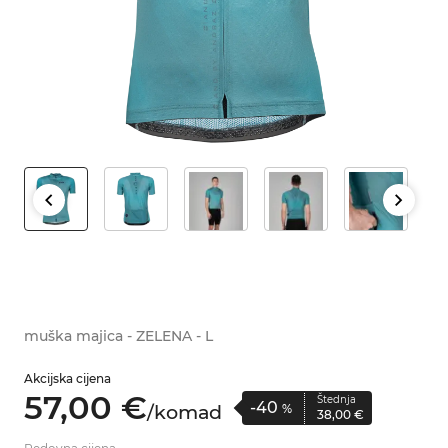
muška majica - ZELENA - L
Akcijska cijena
57,
00
€
Štednja
-40
/
komad
%
38,
00
€