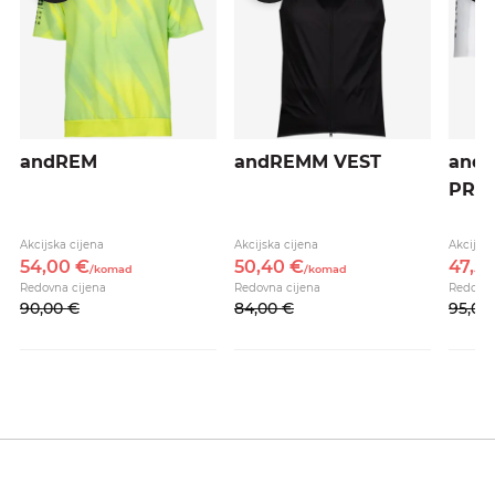
andREM
andREMM VEST
and
PRO
Akcijska cijena
Akcijska cijena
Akcijska
54,
00
€
50,
40
€
47,
5
/
komad
/
komad
Redovna cijena
Redovna cijena
Redovna
90,
00
€
84,
00
€
95,
00