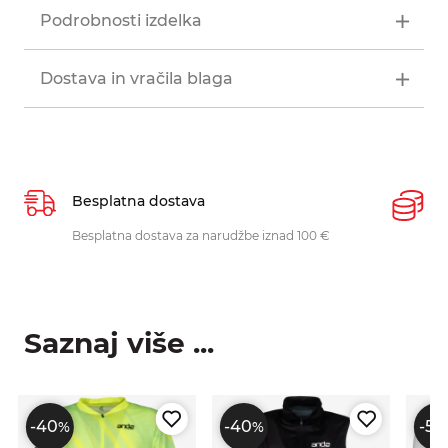
Podrobnosti izdelka
Dostava in vračila blaga
Besplatna dostava
P
Besplatna dostava za narudžbe iznad 100 €
O
p
Saznaj više ...
-40
-40
-50
%
%