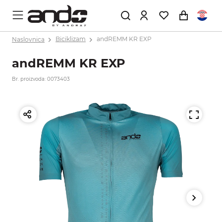
Naslovnica
Biciklizam
andREMM KR EXP
andREMM KR EXP
Br. proizvoda: 0073403