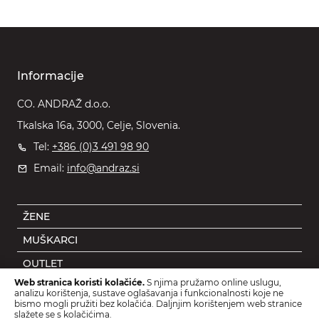
Informacije
CO. ANDRAŽ d.o.o.
Tkalska 16a, 3000, Celje, Slovenia.
Tel:
+386 (0)3 491 98 90
Email:
info@andraz.si
ŽENE
MUŠKARCI
OUTLET
Web stranica koristi kolačiće.
S njima pružamo online uslugu,
DJECA
analizu korištenja, sustave oglašavanja i funkcionalnosti koje ne
bismo mogli pružiti bez kolačića. Daljnjim korištenjem web stranice
DODACI
slažete se s kolačićima.