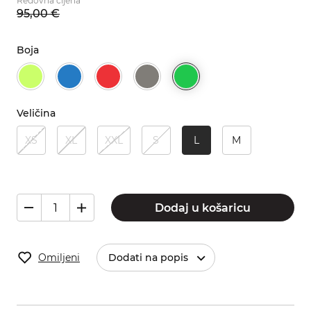
Redovna cijena
95,
00
€
Boja
Veličina
XS
XL
XXL
S
L
M
Dodaj u košaricu
Omiljeni
Dodati na popis