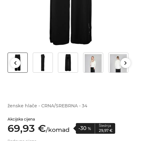
ženske hlače - CRNA/SREBRNA - 34
Akcijska cijena
69,
93
€
Štednja
-30
/
komad
%
29,
97
€