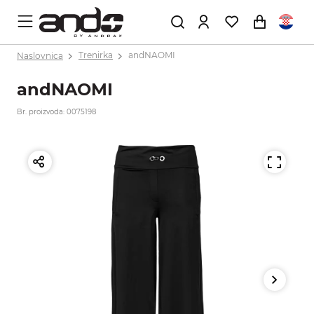
Naslovnica
Trenirka
andNAOMI
andNAOMI
Br. proizvoda: 0075198