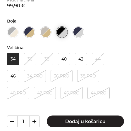
Redovna cijena
99,
90
€
Boja
Veličina
34
36
38
40
42
44
46
34 PRO
36 PRO
38 PRO
40 PRO
42 PRO
46 PRO
44 PRO
Dodaj u košaricu