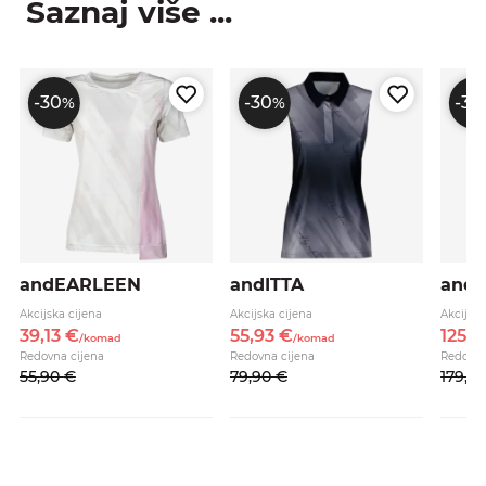
Saznaj više ...
-30
-30
-30
%
%
andEARLEEN
andITTA
and
Akcijska cijena
Akcijska cijena
Akcijska
39,
13
€
55,
93
€
125,
3
/
komad
/
komad
Redovna cijena
Redovna cijena
Redovna
55,
90
€
79,
90
€
179,
0