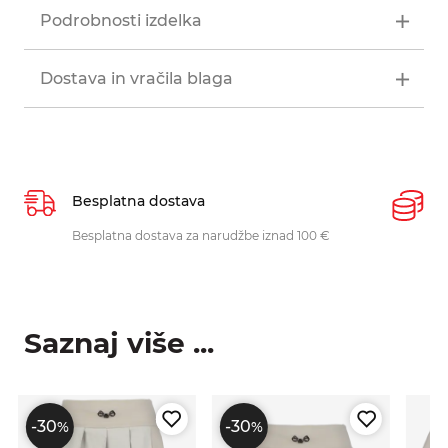
Podrobnosti izdelka
Dostava in vračila blaga
Besplatna dostava
P
Besplatna dostava za narudžbe iznad 100 €
O
p
Saznaj više ...
-30
-30
%
%