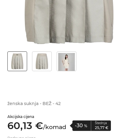
ženska suknja - BEŽ - 42
Akcijska cijena
60,
13
€
Štednja
-30
/
komad
%
25,
77
€