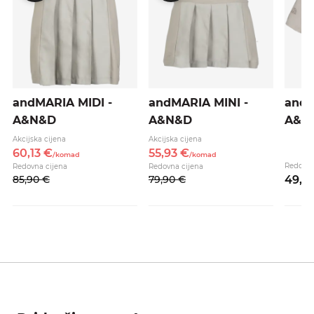
andMARIA MIDI -
andMARIA MINI -
andC
A&N&D
A&N&D
A&N
Akcijska cijena
Akcijska cijena
60,
13
€
55,
93
€
/
komad
/
komad
Redovna
Redovna cijena
Redovna cijena
85,
90
€
79,
90
€
49,
9