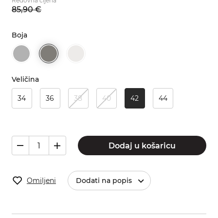
Redovna cijena
85,
90
€
Boja
Veličina
34
36
38
40
42
44
Dodaj u košaricu
Omiljeni
Dodati na popis