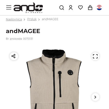
Naslovnica
Prsluk
andMAGEE
andMAGEE
Br. proizvoda: 0070131