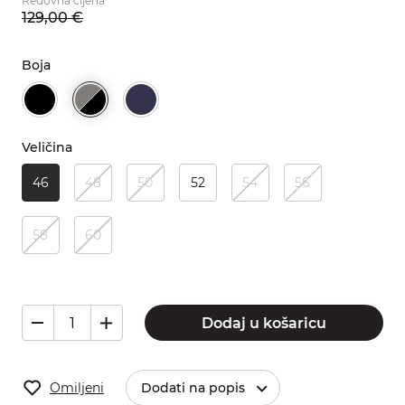
Redovna cijena
129,
00
€
Boja
Veličina
46
48
50
52
54
56
58
60
Dodaj u košaricu
Omiljeni
Dodati na popis