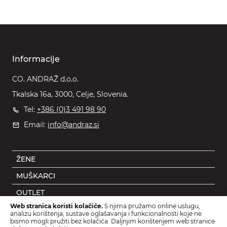
Informacije
CO. ANDRAŽ d.o.o.
Tkalska 16a, 3000, Celje, Slovenia.
Tel:
+386 (0)3 491 98 90
Email:
info@andraz.si
ŽENE
MUŠKARCI
OUTLET
Web stranica koristi kolačiće.
S njima pružamo online uslugu,
DJECA
analizu korištenja, sustave oglašavanja i funkcionalnosti koje ne
bismo mogli pružiti bez kolačića. Daljnjim korištenjem web stranice
DODACI