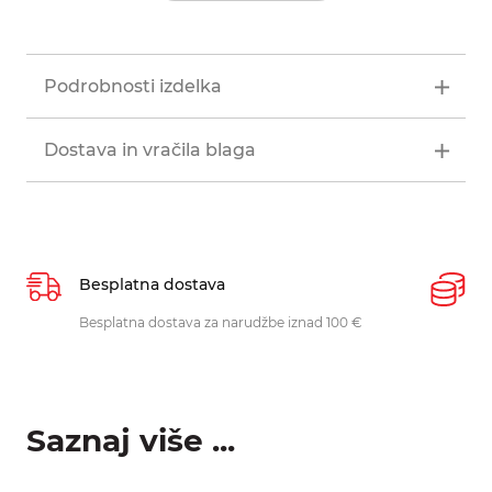
Podrobnosti izdelka
Dostava in vračila blaga
Besplatna dostava
P
Besplatna dostava za narudžbe iznad 100 €
O
p
Saznaj više ...