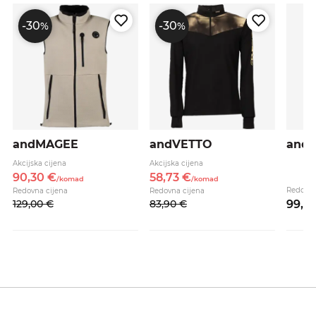
-30
-30
%
%
andMAGEE
andVETTO
and
Akcijska cijena
Akcijska cijena
90,
30
€
58,
73
€
/
komad
/
komad
Redovna
Redovna cijena
Redovna cijena
129,
00
€
83,
90
€
99,
9