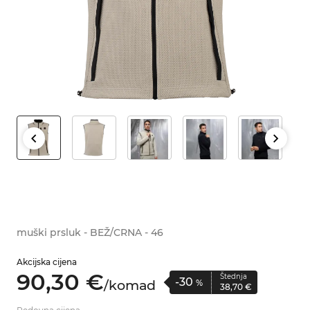
muški prsluk - BEŽ/CRNA - 46
Akcijska cijena
90,
30
€
Štednja
-30
/
komad
%
38,
70
€