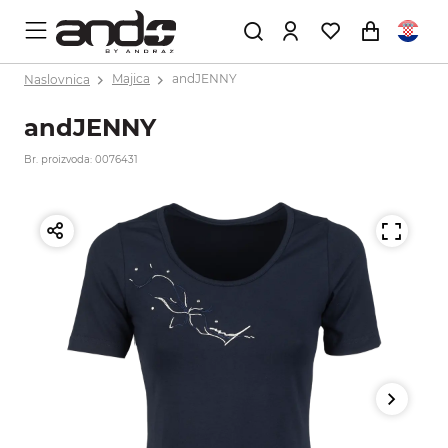
Naslovnica
Majica
andJENNY
andJENNY
Br. proizvoda: 0076431