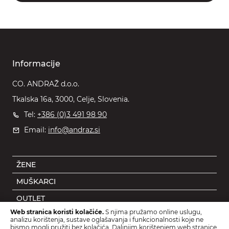
Informacije
CO. ANDRAŽ d.o.o.
Tkalska 16a, 3000, Celje, Slovenia.
Tel:
+386 (0)3 491 98 90
Email:
info@andraz.si
ŽENE
MUŠKARCI
OUTLET
Web stranica koristi kolačiće.
S njima pružamo online uslugu,
DJECA
analizu korištenja, sustave oglašavanja i funkcionalnosti koje ne
bismo mogli pružiti bez kolačića. Daljnjim korištenjem web stranice