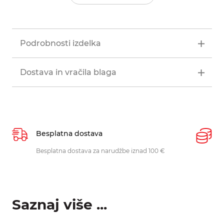
Podrobnosti izdelka
Dostava in vračila blaga
Besplatna dostava
P
Besplatna dostava za narudžbe iznad 100 €
O
p
Saznaj više ...