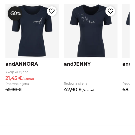
-50
%
andANNORA
andJENNY
and
Akcijska cijena
21,
45
€
/
komad
Redovna cijena
Redovna
Redovna cijena
42,
90
€
42,
90
€
68,
9
/
komad