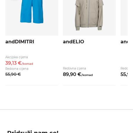
andDIMITRI
andELIO
andI
Akcijska cijena
39,
13
€
/
komad
Redovna cijena
Redovna
Redovna cijena
55,
90
€
89,
90
€
55,
9
/
komad
Pridruži nam se!