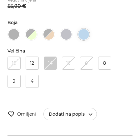
Redovna cijena
55,
90
€
Boja
Veličina
10
12
14
16
6
8
2
4
Omiljeni
Dodati na popis