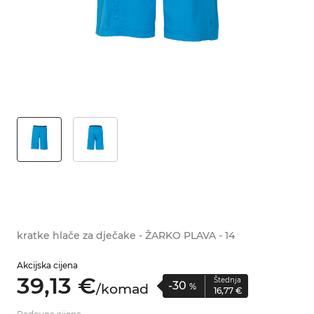
kratke hlače za dječake - ŽARKO PLAVA - 14
Akcijska cijena
39,
13
€
Štednja
-30
/
komad
%
16,
77
€