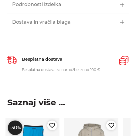
Podrobnosti izdelka
Dostava in vračila blaga
Besplatna dostava
P
Besplatna dostava za narudžbe iznad 100 €
O
p
Saznaj više ...
-30
%