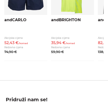
andCARLO
andBRIGHTON
and
Akcijska cijena
Akcijska cijena
Akcijska
52,
43
€
35,
94
€
82,
8
/
komad
/
komad
Redovna cijena
Redovna cijena
Redovna
74,
90
€
59,
90
€
138,
0
Pridruži nam se!