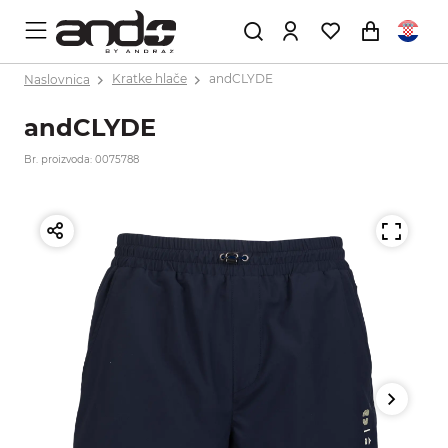
Naslovnica
Kratke hlače
andCLYDE
andCLYDE
Br. proizvoda: 0075788