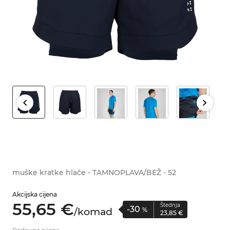
muške kratke hlače - TAMNOPLAVA/BEŽ - 52
Akcijska cijena
55,
65
€
Štednja
-30
/
komad
%
23,
85
€