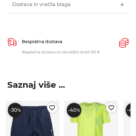
Dostava in vračila blaga
Besplatna dostava
P
Besplatna dostava za narudžbe iznad 100 €
O
p
Saznaj više ...
-30
-40
-40
%
%