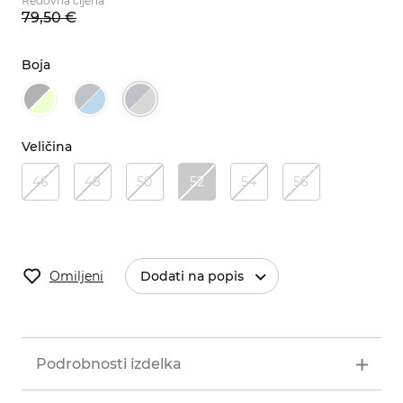
Redovna cijena
79,
50
€
Boja
Veličina
46
48
50
52
54
56
Omiljeni
Dodati na popis
Podrobnosti izdelka