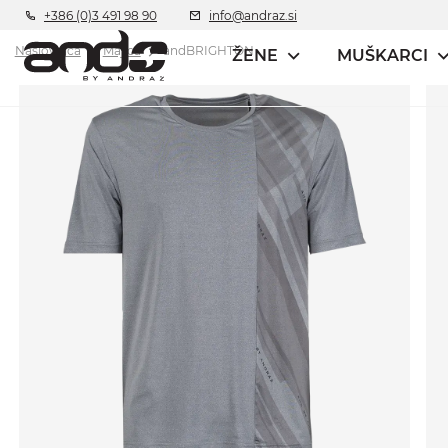
+386 (0)3 491 98 90
info@andraz.si
Naslovnica
Majica
andBRIGHTON
ŽENE
MUŠKARCI