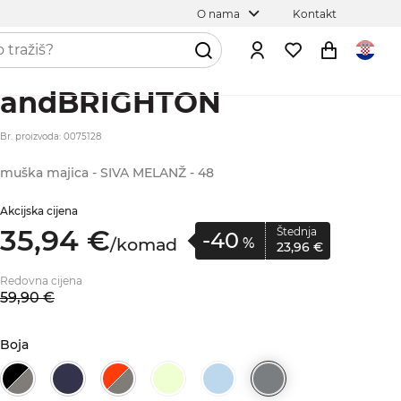
O nama
Kontakt
andBRIGHTON
Br. proizvoda: 0075128
muška majica - SIVA MELANŽ - 48
Akcijska cijena
35,
94
€
Štednja
-40
/
komad
%
23,
96
€
Redovna cijena
59,
90
€
Boja