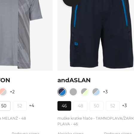
TON
andASLAN
+2
+3
+4
+3
50
52
46
48
50
52
VA MELANŽ - 48
muške kratke hlače - TAMNOPLAVA/ŽAR
PLAVA - 46
Redovna cijena
Akcijska cijena
Redovna cijena