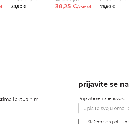
38,
25
€
59,
90
€
76,
50
€
d
/
komad
prijavite se n
Prijavite se na e-novosti
ostima i aktualnim
Slažem se s politik