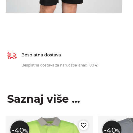
Besplatna dostava
Besplatna dostava za narudžbe iznad 100 €
Saznaj više ...
-40
-40
%
%