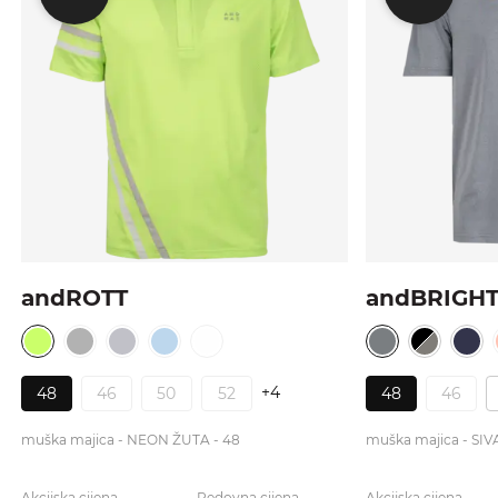
andROTT
andBRIGH
+4
48
46
50
52
48
46
muška majica - NEON ŽUTA - 48
muška majica - SI
Akcijska cijena
Redovna cijena
Akcijska cijena