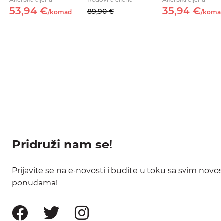
53,
94
€
35,
94
€
89,
90
€
/
komad
/
koma
Pridruži nam se!
Prijavite se na e-novosti i budite u toku sa svim nov
ponudama!