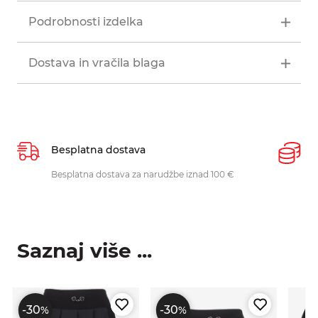
Podrobnosti izdelka
Dostava in vračila blaga
Besplatna dostava
P
Besplatna dostava za narudžbe iznad 100 €
O
p
Saznaj više ...
-30
-30
%
%