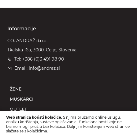
Informacije
CO. ANDRAŽ d.o.o.
Tkalska 16a, 3000, Celje, Slovenia.
Tel:
+386 (0)3 491 98 90
Email:
info@andraz.si
ŽENE
MUŠKARCI
OUTLET
Web stranica koristi kolačiće.
S njima pružamo online uslugu,
DJECA
analizu korištenja, sustave oglašavanja i funkcionalnosti koje ne
bismo mogli pružiti bez kolačića. Daljnjim korištenjem web stranice
DODACI
slažete se s kolačićima.