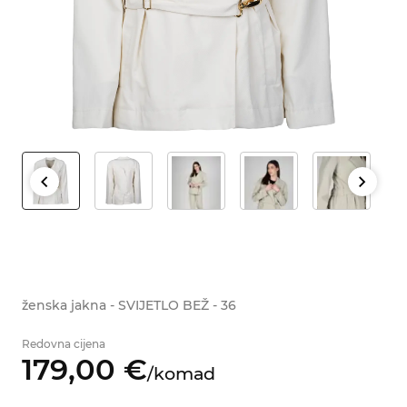
ženska jakna - SVIJETLO BEŽ - 36
Redovna cijena
179,
00
€
/
komad