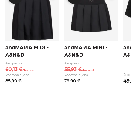
andMARIA MIDI -
andMARIA MINI -
andC
A&N&D
A&N&D
A&N
Akcijska cijena
Akcijska cijena
60,
13
€
55,
93
€
/
komad
/
komad
Redovna
Redovna cijena
Redovna cijena
85,
90
€
79,
90
€
49,
9