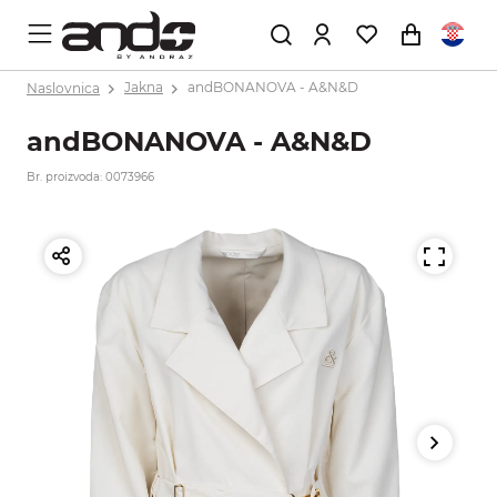
Naslovnica
Jakna
andBONANOVA - A&N&D
andBONANOVA - A&N&D
Br. proizvoda: 0073966