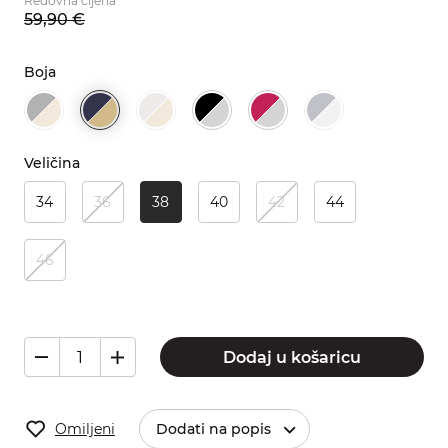
Redovna cijena
59,
90
€
Boja
Veličina
34
36
38
40
42
44
46
Dodaj u košaricu
Omiljeni
Dodati na popis