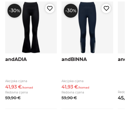
-30
-30
%
%
andADIA
andBINNA
and
Akcijska cijena
Akcijska cijena
41,
93
€
41,
93
€
/
komad
/
komad
Redovna
Redovna cijena
Redovna cijena
59,
90
€
59,
90
€
45,
9