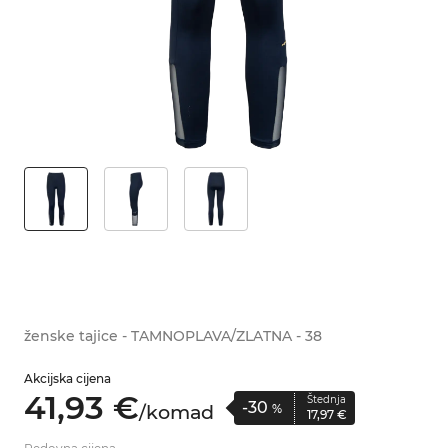
ženske tajice - TAMNOPLAVA/ZLATNA - 38
Akcijska cijena
41,
93
€
Štednja
-30
/
komad
%
17,
97
€