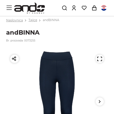
Naslovnica
Tajice
andBINNA
andBINNA
Br. proizvoda: 0073255