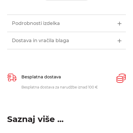
Podrobnosti izdelka
Dostava in vračila blaga
Besplatna dostava
P
Besplatna dostava za narudžbe iznad 100 €
O
p
Saznaj više ...