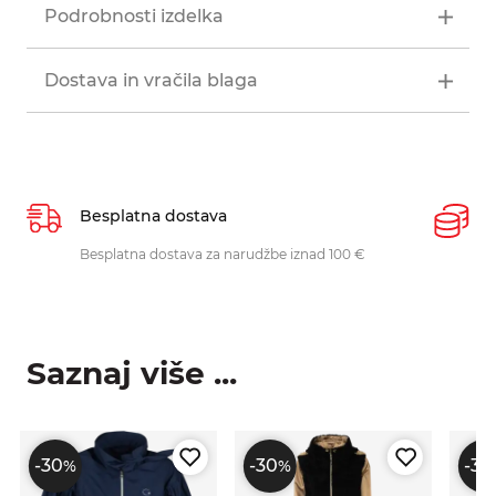
Podrobnosti izdelka
Dostava in vračila blaga
Besplatna dostava
P
Besplatna dostava za narudžbe iznad 100 €
O
p
Saznaj više ...
-30
-30
-30
%
%