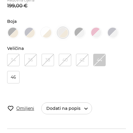
Redovna cijena
199,
00
€
Boja
Veličina
34
36
38
40
42
44
46
Omiljeni
Dodati na popis