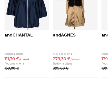
andCHANTAL
andAGNES
andI
Akcijska cijena
Akcijska cijena
Akcijska
111,
30
€
279,
30
€
139,
3
/
komad
/
komad
Redovna cijena
Redovna cijena
Redovna
159,
00
€
399,
00
€
199,
0