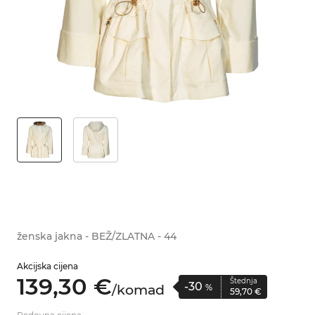
ženska jakna - BEŽ/ZLATNA - 44
Akcijska cijena
139,
30
€
Štednja
-30
/
komad
%
59,
70
€