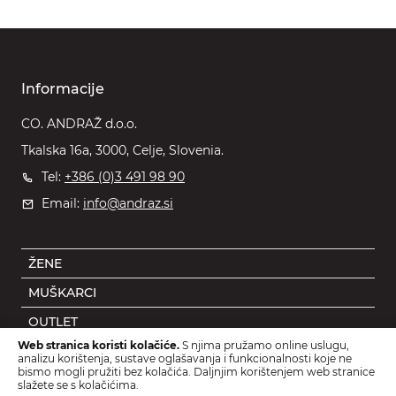
Informacije
CO. ANDRAŽ d.o.o.
Tkalska 16a, 3000, Celje, Slovenia.
Tel:
+386 (0)3 491 98 90
Email:
info@andraz.si
ŽENE
MUŠKARCI
OUTLET
Web stranica koristi kolačiće.
S njima pružamo online uslugu,
DJECA
analizu korištenja, sustave oglašavanja i funkcionalnosti koje ne
bismo mogli pružiti bez kolačića. Daljnjim korištenjem web stranice
DODACI
slažete se s kolačićima.