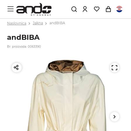
Naslovnica
Jakna
andBIBA
andBIBA
Br. proizvoda: 0063390