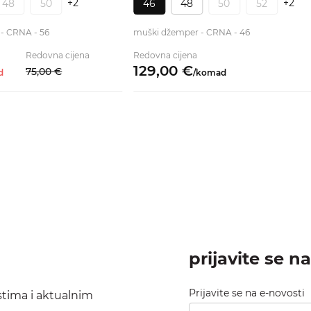
+2
+2
48
50
46
48
50
52
 - CRNA - 56
muški džemper - CRNA - 46
Redovna cijena
Redovna cijena
129,
00
€
75,
00
€
d
/
komad
prijavite se n
Prijavite se na e-novosti
ostima i aktualnim