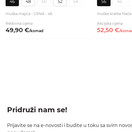
46
48
50
52
54
56
46
muška majica - CRNA - 46
muške kratke hlače
Redovna cijena
Akcijska cijena
49,
90
€
52,
50
€
/
komad
/
koma
Pridruži nam se!
Prijavite se na e-novosti i budite u toku sa svim nov