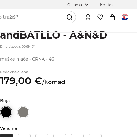
O nama
Kontakt
andBATLLO - A&N&D
Br. proizvoda: 0069474
muške hlače - CRNA - 46
Redovna cijena
179,
00
€
/
komad
Boja
Veličina