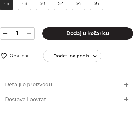
46
48
50
52
54
56
Dodaj u košaricu
Omiljeni
Dodati na popis
Detalji o proizvodu
Dostava i povrat