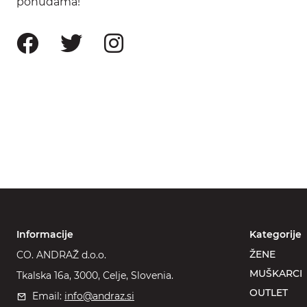
ponudama!
Informacije
Kategorije
ŽENE
CO. ANDRAŽ d.o.o.
MUŠKARCI
Tkalska 16a, 3000, Celje, Slovenia.
OUTLET
Email:
info@andraz.si