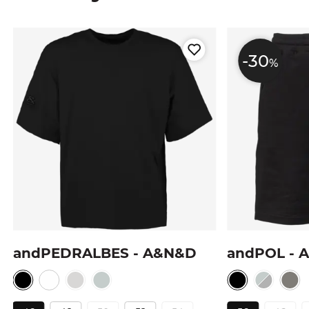
-30
%
andPEDRALBES - A&N&D
andPOL - 