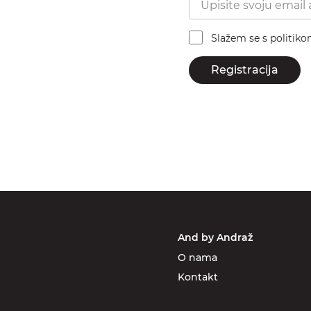
Slažem se s politik
Registracija
And by Andraž
O nama
Kontakt