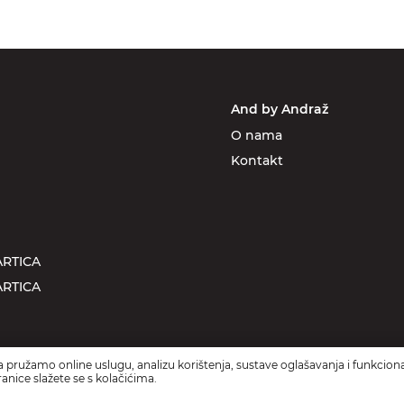
And by Andraž
O nama
Kontakt
RTICA
RTICA
 pružamo online uslugu, analizu korištenja, sustave oglašavanja i funkciona
anice slažete se s kolačićima.