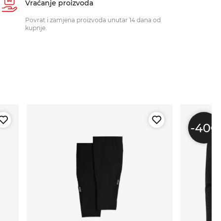
Vraćanje proizvoda
Povrat i zamjena proizvoda unutar 14 dana od
kupnje.
-40
%