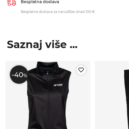
Besplatna dostava
Besplatna dostava za narudžbe iznad 100 €
Saznaj više ...
-40
%