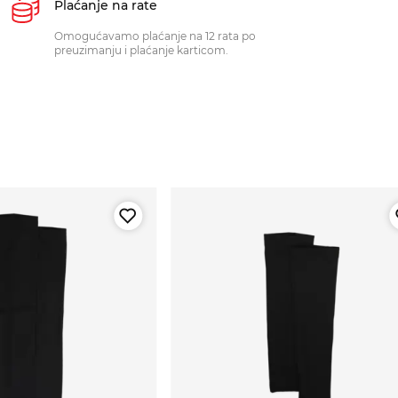
Plaćanje na rate
Omogućavamo plaćanje na 12 rata po
preuzimanju i plaćanje karticom.