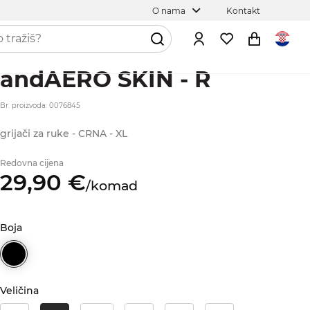
O nama
Kontakt
andAERO SKIN - R
Br. proizvoda: 0076845
grijači za ruke - CRNA - XL
Redovna cijena
29,
90
€
/
komad
Boja
Veličina