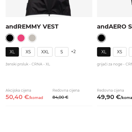
andREMMY VEST
andAERO S
+2
XL
XS
XXL
S
XL
XS
ženski prsluk - CRNA - XL
grijači za noge - CR
Akcijska cijena
Redovna cijena
Redovna cijena
50,
40
€
49,
90
€
84,
00
€
/
komad
/
kom