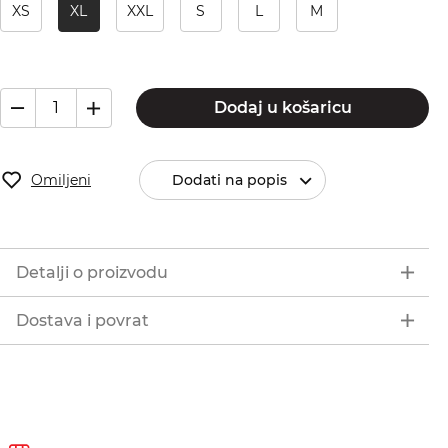
XS
XL
XXL
S
L
M
Dodaj u košaricu
Omiljeni
Dodati na popis
Detalji o proizvodu
Dostava i povrat