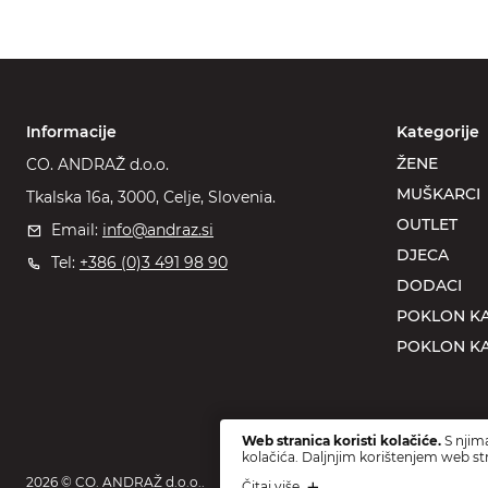
Informacije
Kategorije
ŽENE
CO. ANDRAŽ d.o.o.
MUŠKARCI
Tkalska 16a, 3000, Celje, Slovenia.
OUTLET
Email:
info@andraz.si
DJECA
Tel:
+386 (0)3 491 98 90
DODACI
POKLON KA
POKLON KA
Web stranica koristi kolačiće.
S njima
kolačića. Daljnjim korištenjem web str
2026 © CO. ANDRAŽ d.o.o..
Čitaj više