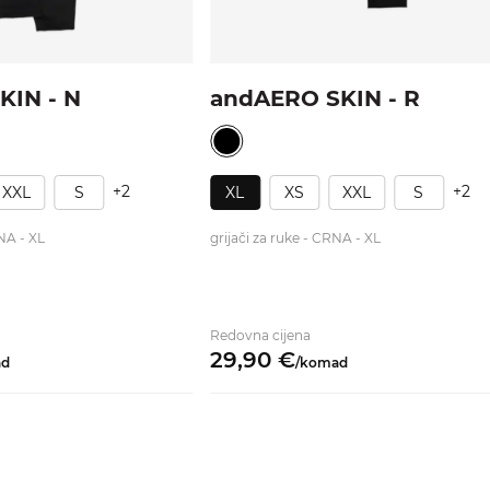
KIN - N
andAERO SKIN - R
+2
+2
XXL
S
XL
XS
XXL
S
NA - XL
grijači za ruke - CRNA - XL
Redovna cijena
29,
90
€
ad
/
komad